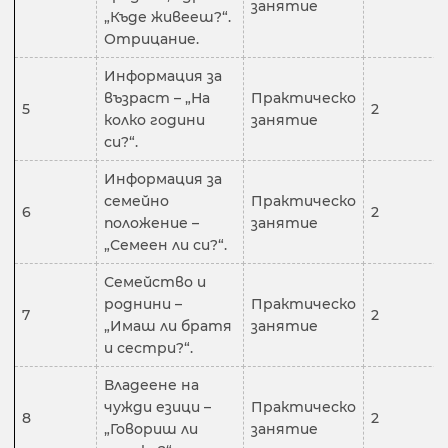
занятие
„Къде живееш?“.
Отрицание.
Информация за
възраст – „На
Практическо
5
2
колко години
занятие
си?“.
Информация за
семейно
Практическо
6
2
положение –
занятие
„Семеен ли си?“.
Семейство и
роднини –
Практическо
7
2
„Имаш ли братя
занятие
и сестри?“.
Владеене на
чужди езици –
Практическо
8
2
„Говориш ли
занятие