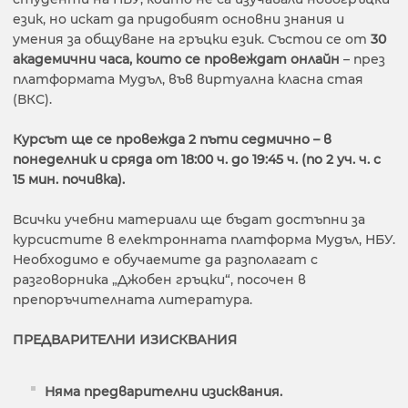
език, но искат да придобият основни знания и
умения за общуване на гръцки език. Състои се от
30
академични часа, които се провеждат онлайн
– през
платформата Мудъл, във виртуална класна стая
(ВКС).
Курсът ще се провежда 2 пъти седмично – в
понеделник и сряда от 18:00 ч. до 19:45 ч. (по 2 уч. ч. с
15 мин. почивка).
Всички учебни материали ще бъдат достъпни за
курсистите в електронната платформа Мудъл, НБУ.
Необходимо е обучаемите да разполагат с
разговорника „Джобен гръцки“, посочен в
препоръчителната литература.
ПРЕДВАРИТЕЛНИ ИЗИСКВАНИЯ
Няма предварителни изисквания.