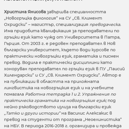
Христина Янисова
завършва специалността
„Новогръцка филология” на СУ „Св. Климент
Охридски” – магистър, специализация
преводаческа.
Има придобита квалификация за преподаватели по
гръцки език като чужд от Университета в Патра,
Гърция. От 2003 г. е редовен преподавател в Нов
български университет, където води курсове по
практически новогръцки език, граматика и писмен
превод. Водила е практически дисциплини като
хоноруван преподавател по гръцки език в ПУ „Паисий
Хилендарски” и СУ „Св. Климент Охридски”. Автор е
на публикации в областта на приложната
лингвистика на новогръцкия език и на учебните
помагала
Работна тетрадка 1 и 2. Упражнения по
практическа граматика на новогръцкия език;
под
нейно ръководството излиза на български език
„Татко и други истории”
на Василис Алексакис в
превод на студенти от програма „Неоелинистика”
на НБУ. В периода 2016-2018 г. организира и провежда