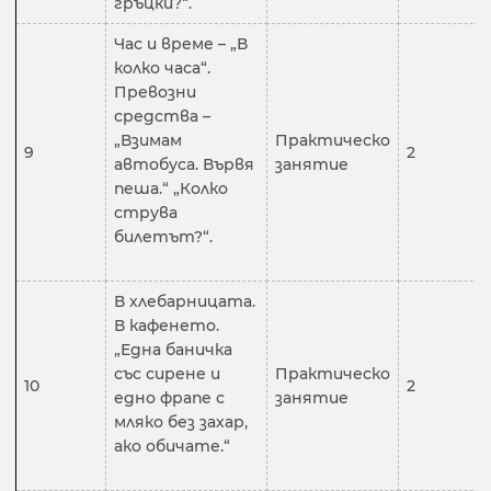
гръцки?“.
Час и време – „В
колко часа“.
Превозни
средства –
„Взимам
Практическо
9
2
автобуса. Вървя
занятие
пеша.“ „Колко
струва
билетът?“.
В хлебарницата.
В кафенето.
„Една баничка
със сирене и
Практическо
10
2
едно фрапе с
занятие
мляко без захар,
ако обичате.“