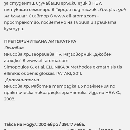
за студенти, изучаващи гръцки език в НБУ,
пътуващи семинари в Гърция под наслов
„Гръцки език
на колела“
. Съавтор в www.ell-aroma.com –
пространство, посветено на Гърция и гръцката
култура.
ПРЕПОРЪЧИТЕЛНА ЛИТЕРАТУРА
Основна
Янисова Хр., Георгиева Пл. Разговорник „Джобен
гръцки“ в www.ell-aroma.com
Simopoulos G. et al. ELLINIKA 'A Methodos ekmathisis tis
ellinikis os xenis glossas. PATAKI, 2011.
Допълнителна
Янисова Хр. Работна тетрадка 1. Упражнения по
практическа новогръцка граматика. Изд. на НБУ. С.,
2008.
Такса на модул: 200 евро / 391.17 лева.