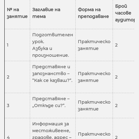
Брой
№ на
Заглавие на
Форма на
часове
занятие
тема
преподаване
аудитор
Подготвителен
урок.
Практическо
1
2
Азбука и
занятие
произношение.
Представяне и
запознанство –
Практическо
2
2
“Как се казваш?“.
занятие
Представяне –
Практическо
3
„Откъде си?“.
2
занятие
Информация за
местоживеене,
Практическо
4
градове, адрес –
2