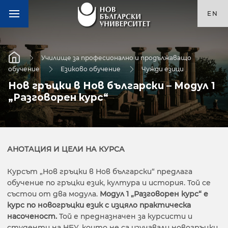
EN
Училище за професионално и продължаващо
обучение
Езиково обучение
Чужди езици
Нов гръцки в Нов български – Модул 1
„Разговорен курс“
АНОТАЦИЯ И ЦЕЛИ НА КУРСА
Курсът „Нов гръцки в Нов български“ предлага
обучение по гръцки език, култура и история. Той се
състои от два модула.
Модул 1 „Разговорен курс“ е
курс по новогръцки език с изцяло практическа
насоченост.
Той е предназначен за курсисти и
студенти на НБУ, които не са изучавали новогръцки