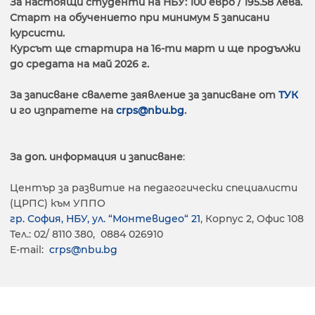
За настоящи студенти на НБУ: 100 евро / 195.58 лева.
Старт на обучението при минимум 5 записани
курсисти.
Курсът ще стартира на 16-ти март и ще продължи
до средата на май 2026 г.
За записване свалете заявление за записване от
ТУК
и го изпратетe на
crps@nbu.bg
.
За доп. информация и записване
:
Център за развитие на педагогически специалисти
(ЦРПС) към УППО
гр. София, НБУ, ул. “Монтевидео“ 21
, Корпус 2, Офис 108
Тел.: 02/ 8110 380, 0884 026910
E-mail:
crps@nbu.bg