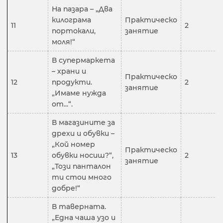
На пазара – „Два
килограма
Практическо
11
2
портокали,
занятие
моля!“
В супермаркета
– храни и
Практическо
12
продукти.
2
занятие
„Имаме нужда
от...“.
В магазините за
дрехи и обувки –
„Кой номер
Практическо
13
обувки носиш?“,
2
занятие
„Този панталон
ти стои много
добре!“
В таверната.
„Една чаша узо и