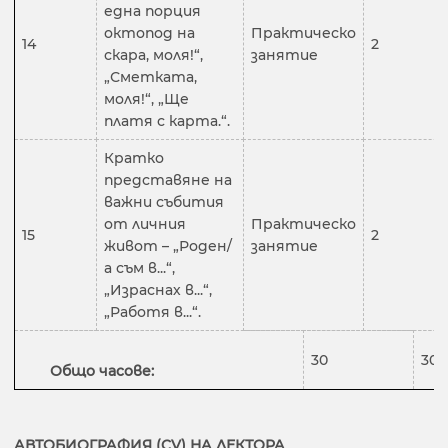
една порция
октопод на
Практическо
14
2
скара, моля!“,
занятие
„Сметката,
моля!“, „Ще
платя с карта.“.
Кратко
представяне на
важни събития
от личния
Практическо
15
2
живот – „Роден/
занятие
а съм в...“,
„Израснах в...“,
„Работя в...“.
30
30
Общо часове:
АВТОБИОГРАФИЯ (CV) НА ЛЕКТОРА