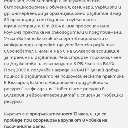
треньор, фасилитатор и консултант във
вътрешнофирмени обучения, семинари, уъркшопи и
др. интервенции за организационно развитие в над
80 организации от бизнеса и публичната
администрация. От 2004 г. има професионална
коучинг практика на ръководители и предприемачи.
Участва като ключов експерт в национални и
международни проекти за управленско развитие.
Съосновател и член е на УС на Българска асоциация
за тренинг и развитие. Регистриран психолог, член
на Дружество на психолозите в РБ. Член на БАУХ.
През 2007 г. получава награда на БАПП за най-добър
принос в развитието на психологическата практика
в България, както и Национален приз „Човешки
ресурси” на фондация “Човешките ресурси в
България и евроинтеграцията” и списание “Човешки
ресурси”.
Курсът е с
продължителност 13 часа, и ще се
проведе при сформирана група от 8 човека на
посочените дати: