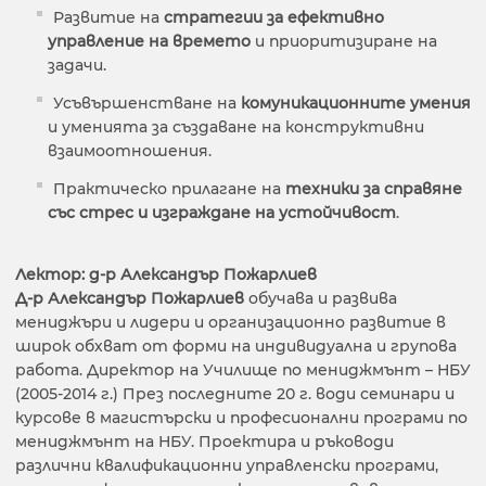
Развитие на
стратегии за ефективно
управление на времето
и приоритизиране на
задачи.
Усъвършенстване на
комуникационните умения
и уменията за създаване на конструктивни
взаимоотношения.
Практическо прилагане на
техники за справяне
със стрес и изграждане на устойчивост
.
Лектор: д-р Александър Пожарлиев
Д-р Александър Пожарлиев
обучава и развива
мениджъри и лидери и организационно развитие в
широк обхват от форми на индивидуална и групова
работа. Директор на Училище по мениджмънт – НБУ
(2005-2014 г.) През последните 20 г. води семинари и
курсове в магистърски и професионални програми по
мениджмънт на НБУ. Проектира и ръководи
различни квалификационни управленски програми,