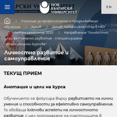
EN
Училище за професионално и продължаващо
обучение
Архив
Архив: Летен семестър в НБУ
Летен семестър 2025
Направление "Личностно
и професионално развитие - специализирани
професионални курсове"
Личностно развитие и
самоуправление
ТЕКУЩ ПРИЕМ
Анотация и цели на курса
Обучението се фокусира върху
развитието на лични
умения и способности за ефективно самоуправление
.
То обхваща
ключови аспекти на личностното
развитие
, с цел подпомагане на участниците в