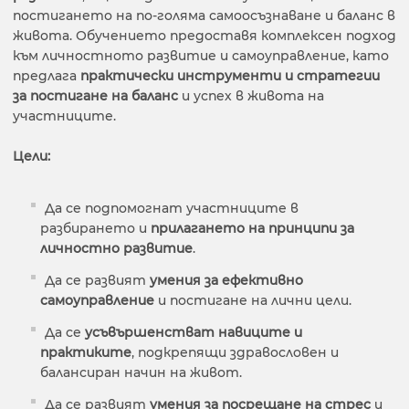
постигането на по-голяма самоосъзнаване и баланс в
живота. Обучението предоставя комплексен подход
към личностното развитие и самоуправление, като
предлага
практически инструменти и стратегии
за постигане на баланс
и успех в живота на
участниците.
Цели:
Да се подпомогнат участниците в
разбирането и
прилагането на принципи за
личностно развитие
.
Да се развият
умения за ефективно
самоуправление
и постигане на лични цели.
Да се
усъвършенстват навиците и
практиките
, подкрепящи здравословен и
балансиран начин на живот.
Да се развият
умения за посрещане на стрес
и