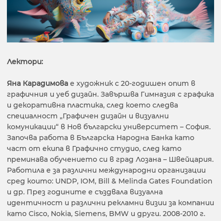
Лектори:
Яна Карадимова
е художник с 20-годишен опит в
графичния и уеб дизайн. Завършва Гимназия с графика
и декоративна пластика, след което следва
специалност „Графичен дизайн и визуални
комуникации“ в Нов български университет – София.
Започва работа в Българска Народна Банка като
част от екипа в Графично студио, след като
преминава обучението си в град Лозана – Швейцария.
Работила е за различни международни организации
сред които: UNDP, IOM, Bill & Melinda Gates Foundation
и др. През годините е създвала визуална
идентичност и различни рекламни визии за компании
като Cisco, Nokia, Siemens, BMW и други. 2008-2010 г.