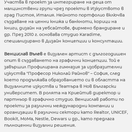
Участва в проект за интегриране на деца от
малцинствени групи чрез проекти в Изкуството в
град Пистоя, Италия. Нейното портфолио включва
създаване на ценни книжа и банкноти, корици на
книги, дизайн на уебсайтове, фирмено брандиране и
др. През 2010 г. основава студио Karadime,
специализирано в Дизайн концепции и консултации.
Венцислав Вълев
е визуален артист с дългогодишен
опит в създаването на графични концепции. Той е
завършил Профилирана гимназия за изобразителни
изкуства "Професор Николай Райнов" – София, след
което продължава образованието си в областта на
Визуалните изкуства и Театъра в Нов Български
университет. В ролята на Криейтив директор и
партньор в графично студио. Венцислав работи по
проекти за различни международни компании и
организации в различни сектори като Realtor, UNICEF,
Bookit, MoMa, Nestle, Dewars и др., като предлага
пълноценни визуални решения.