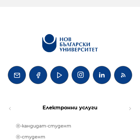




Електронни услуги
ⓔ-кандидат-студент
MOOD
ⓔ-биб
ⓔ-студент