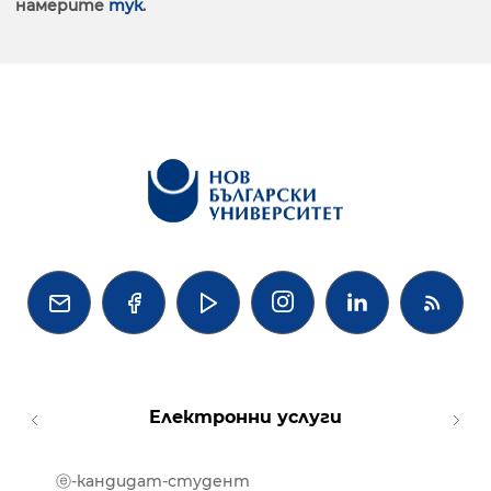
намерите
тук
.




Електронни услуги
ⓔ-кандидат-студент
MOOD