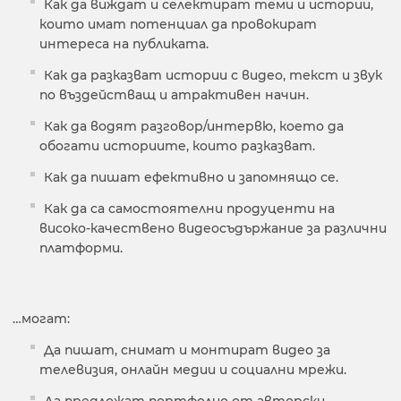
Как да виждат и селектират теми и истории,
които имат потенциал да провокират
интереса на публиката.
Как да разказват истории с видео, текст и звук
по въздействащ и атрактивен начин.
Как да водят разговор/интервю, което да
обогати историите, които разказват.
Как да пишат ефективно и запомнящо се.
Как да са самостоятелни продуценти на
високо-качествено видеосъдържание за различни
платформи.
…могат:
Да пишат, снимат и монтират видео за
телевизия, онлайн медии и социални мрежи.
Да предложат портфолио от авторски