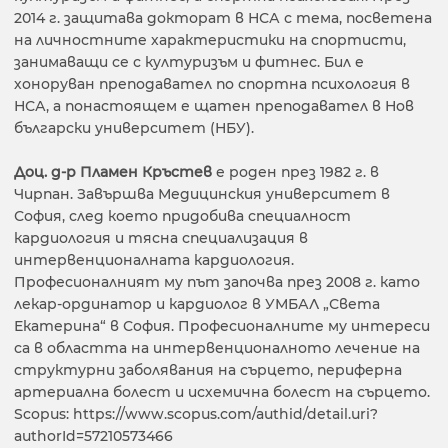
2014 г. защитава докторат в НСА с тема, посветена
на личностните характеристики на спортисти,
занимаващи се с културизъм и фитнес. Бил е
хоноруван преподавател по спортна психология в
НСА, а понастоящем е щатен преподавател в Нов
български университет (НБУ).
Доц. д-р Пламен Кръстев
е роден през 1982 г. в
Чирпан. Завършва Медицинския университет в
София, след което придобива специалност
кардиология и тясна специализация в
интервенционалната кардиология.
Професионалният му път започва през 2008 г. като
лекар-ординатор и кардиолог в УМБАЛ „Света
Екатерина“ в София. Професионалните му интереси
са в областта на интервенционалното лечение на
структурни заболявания на сърцето, периферна
артериална болест и исхемична болест на сърцето.
Scopus: https://www.scopus.com/authid/detail.uri?
authorId=57210573466