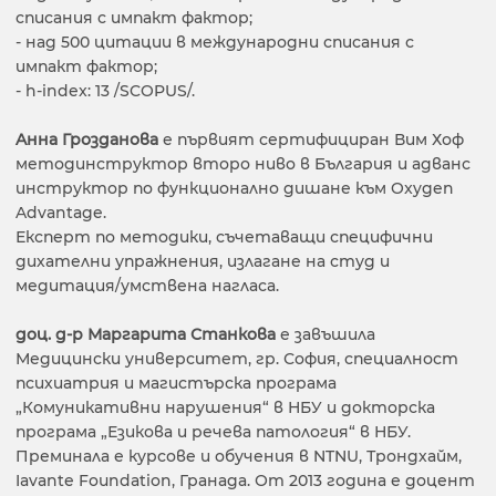
списания с импакт фактор;
- над 500 цитации в международни списания с
импакт фактор;
- h-index: 13 /SCOPUS/.
Aнна Грозданова
е първият сертифициран Вим Хоф
методинструктор второ ниво в България и адванс
инструктор по функционално дишане към Oxygen
Advantage.
Експерт по методики, съчетаващи специфични
дихателни упражнения, излагане на студ и
медитация/умствена нагласа.
доц. д-р Маргарита Станкова
е завъшила
Медицински университет, гр. София, специалност
психиатрия и магистърска програма
„Комуникативни нарушения“ в НБУ и докторска
програма „Езикова и речева патология“ в НБУ.
Преминала е курсове и обучения в NTNU, Трондхайм,
Iavante Foundation, Гранада. От 2013 година е доцент