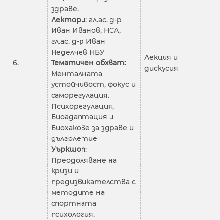
здраве.
Лектори
: гл.ас. д-р
Иван Иванов, НСА,
гл.ас. д-р Иван
Неделчев НБУ
Лекция и
6.
Тематичен обхват:
2
дискусия
Менталната
устойчивост, фокус и
саморегулация.
Психорегулация,
Биоадаптация и
Биохакове за здраве и
дълголетие
Уъркшоп
:
Преодоляване на
кризи и
предизвикателства с
методите на
спортната
психология.