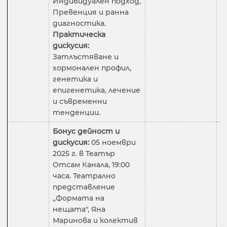
Индивидуален подход,
Превенция и ранна
диагностика.
Практическа
дискусия:
Затлъстяване и
хормонален профил,
генетика и
епигенетика, лечение
и съвременни
тенденции.
Бонус дейност и
дискусия:
05 ноември
2025 г. в Театър
Отсам Канала, 19:00
часа. Театрално
представление
„Формата на
нещата", Яна
Маринова и колектив