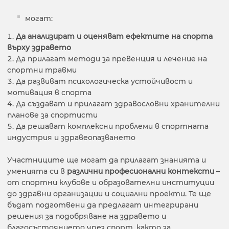
могат:
Да анализират и оценяват ефектите на спорта
върху здравето
Да прилагат методи за превенция и лечение на
спортни травми
Да развиват психологическа устойчивост и
мотивация в спорта
Да създават и прилагат здравословни хранителни
планове за спортисти
Да решават комплексни проблеми в спортната
индустрия и здравеопазването
Участниците ще могат да прилагат знанията и
уменията си в
различни професионални контексти
–
от спортни клубове и образователни институции
до здравни организации и социални проекти. Те ще
бъдат подготвени да предлагат интегрирани
решения за подобряване на здравето и
благосъстоянието чрез спорт, както за