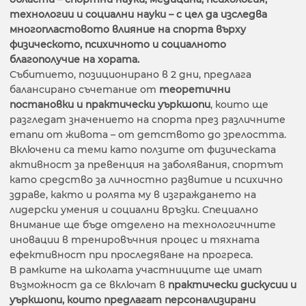
технологии и социални науки – с цел да изследва
многопластовото влияние на спорта върху
физическото, психичното и социалното
благополучие на хората.
Събитието, позиционирано в 2 дни, предлага
балансирано съчетание от
теоретични
постановки и практически уъркшопи
, които ще
разгледат значението на спорта през различните
етапи от живота – от детството до зрелостта.
Включени са теми като ползите от физическата
активност за превенция на заболявания, спортът
като средство за личностно развитие и психично
здраве, както и ролята му в изграждането на
лидерски умения и социални връзки. Специално
внимание ще бъде отделено на технологичните
иновации в тренировъчния процес и тяхната
ефективност при проследяване на прогреса.
В рамките на школата участниците ще имат
възможност да се включат в
практически дискусии и
уъркшопи, които предлагат персонализирани