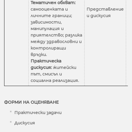
Тематичен обхват:
самооценката и
Представление
2
личните граници;
и дискусия
зависимости,
манипулация и
приятелство; разлика
между здравословни и
контролиращи
връзки.
Практическа
дискусия:
житейски
път, смисъл и
социална реализация.
ФОРМИ НА ОЦЕНЯВАНЕ
Практически задачи
Дискусия