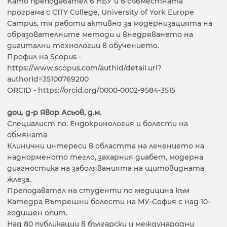
Като преподавател в НБУ и в съвместната
програма с CITY College, University of York Europe
Campus, тя работи активно за модернизацията на
образователните методи и внедряването на
дигитални технологии в обучението.
Профил на Scopus -
https://www.scopus.com/authid/detail.uri?
authorId=35100769200
ORCID - https://orcid.org/0000-0002-9584-3515
доц. д-р Явор Асьов, д.м.
Специалист по: Ендокринология и болести на
обмяната
Клинични интереси в областта на лечението на
наднорменото тегло, захарния диабет, модерна
диагностика на заболяванията на щитовидната
жлеза.
Преподавател на студенти по медицина към
Катедра Вътрешни болести на МУ-София с над 10-
годишен опит.
Над 80 публикации в български и международни