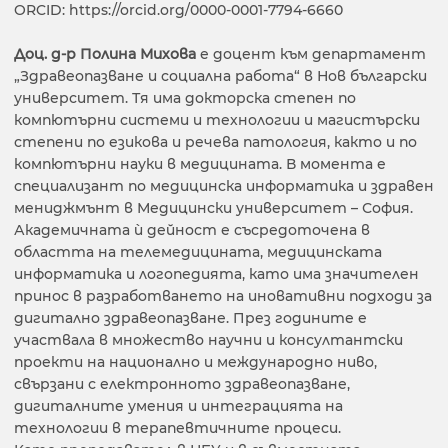
ORCID: https://orcid.org/0000-0001-7794-6660
Доц. д-р Полина Михова
е доцент към департамент
„Здравеопазване и социална работа“ в Нов български
университет. Тя има докторска степен по
компютърни системи и технологии и магистърски
степени по езикова и речева патология, както и по
компютърни науки в медицината. В момента е
специализант по медицинска информатика и здравен
мениджмънт в Медицински университет – София.
Академичната ѝ дейност е съсредоточена в
областта на телемедицината, медицинската
информатика и логопедията, като има значителен
принос в разработването на иновативни подходи за
дигитално здравеопазване. През годините е
участвала в множество научни и консултантски
проекти на национално и международно ниво,
свързани с електронното здравеопазване,
дигиталните умения и интеграцията на
технологии в терапевтичните процеси.