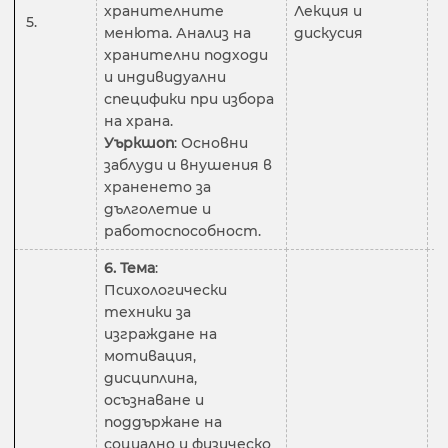
хранителните
Лекция и
5.
2
менюта. Анализ на
дискусия
хранителни подходи
и индивидуални
специфики при избора
на храна.
Уъркшоп
: Основни
заблуди и внушения в
храненето за
дълголетие и
работоспособност.
6. Тема
:
Психологически
техники за
изграждане на
мотивация,
дисциплина,
осъзнаване и
поддържане на
социално и физическо