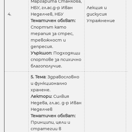
Маргарита Станкова,
НБУ, гл.ас.д-р Иван
Лекция и
4.
Неделчев, НБУ
дискусия
2
Тематичен обхват:
Упражнение
Спортът като
терапия за стрес,
тревожност и
депресия.
Уъркшоп
: Подходящи
спортове за психично
благополучие.
5. Тема
: Здравословно
и функционално
хранене.
Лектори
: Силвия
Недева, гл.ас. д-р Иван
Неделчев
Тематичен обхват:
Принципи, цели и
стратегии в