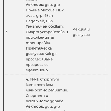
Лектори
: доц. д-р
Полина Михова, НБУ,
гл.ас. д-р Иван
Неделчев, НБУ
Тематичен обхват:
Лекция и
3.
Смарт устройства и
2
дискусия
приложения за
тренировки.
Практическа
дискусия:
Как да
проследяваме
прогреса си
ефективно.
4. Тема
: Спортът
като път към
личностно развитие.
Спортът и
психичното здраве
Лектори
: доц. д-р