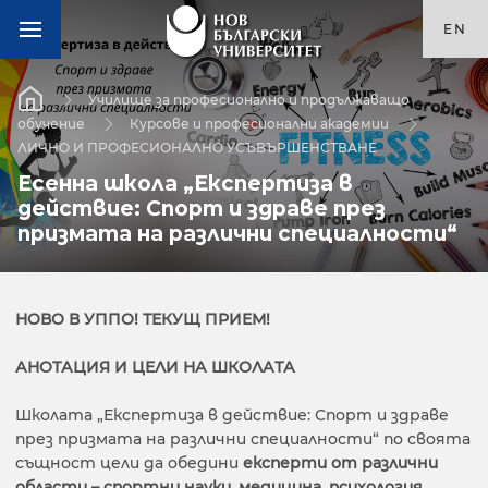
EN
Училище за професионално и продължаващо
обучение
Курсове и професионални академии
ЛИЧНО И ПРОФЕСИОНАЛНО УСЪВЪРШЕНСТВАНЕ
Есенна школа „Експертиза в
действие: Спорт и здраве през
призмата на различни специалности“
НОВО В УППО! ТЕКУЩ ПРИЕМ!
АНОТАЦИЯ И ЦЕЛИ НА ШКОЛАТА
Школата „Експертиза в действие: Спорт и здраве
през призмата на различни специалности“ по своята
същност цели да обедини
експерти от различни
области – спортни науки, медицина, психология,