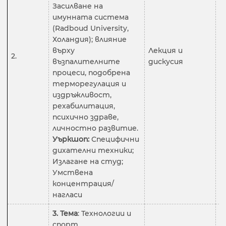
Засилване на
имунната система
(Radboud University,
Холандия); влияние
върху
Лекция и
2.
2
възпалителните
дискусия
процеси, подобрена
терморегулация и
издръжливост,
рехабилитация,
психично здраве,
личностно развитие.
Уъркшоп:
Специфични
дихателни техники;
Излагане на студ;
Умствена
концентрация/
нагласи
3. Тема
: Технологии и
спорт