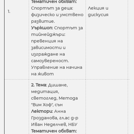
Тематичен обхват:
Спортът за деца:
Лекция и
1.
2
физическо и умствено
дискусия
развитие.
Уъркшоп
: Спортът за
тийнейджъри:
превенция на
зависимости и
изграждане на
самоувереност.
Управление на начина
на живот
2. Тема
: Дишане,
медитация,
светоглед, Метода
"Вим Хоф", сън
Лектори
: Анна
Грозданова, гл.ас д-р
Иван Неделчев, НБУ
Тематичен обхват: