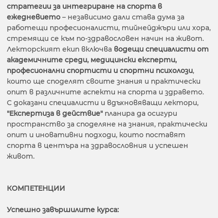
стратегии за интегриране на спорта в
ежедневието
– независимо дали става дума за
работещи професионалисти, тийнейджъри или хора,
стремящи се към по-здравословен начин на живот.
Лекторският екип включва
водещи специалисти от
академичните среди, медицински експерти,
професионални спортисти и спортни психолози
,
които ще споделят своите знания и практически
опит в различните аспекти на спорта и здравето.
С доказани специалисти и вдъхновяващи лектори,
"Експертиза в действие"
планира да осигури
пространство за споделяне на знания, практически
опит и иновативни подходи, които поставят
спорта в центъра на здравословния и успешен
живот.
КОМПЕТЕНЦИИ
Успешно завършилите курса: