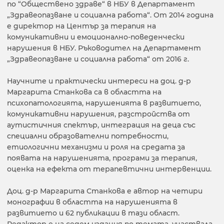
по “Обществено здраве“ в НБУ в Департамент
„Здравеопазване и социална работа“. От 2014 година
е директор на Център за терапия на
комуникативни и емоционално-поведенчески
нарушения в НБУ. Ръководител на Департамент
„Здравеопазване и социална работа“ от 2016 г.
Научните и практически интереси на доц. д-р
Маргарита Станкова са в областта на
психопатологията, нарушенията в развитието,
комуникативни нарушения, разстройства от
аутистичния спектър, интеграция на деца със
специални образователни потребности,
етиологични механизми и роля на средата за
появата на нарушенията, програми за терапия,
оценка на ефекта от терапевтични интервенции.
Доц. д-р Маргарита Станкова е автор на четири
монографии в областта на нарушенията в
развитието и 62 публикации в тази област.