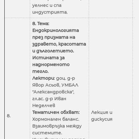
уелнес и спа
индустрията.
8. Тема:
Ендокринологията
през призмата на
здравето, красотата
и дълголетието.
Истината за
наднорменото
тегло.
Лектори
: доц. д-р
Явор Асьов, УМБАЛ
"Александровска",
гл.ас. д-р Иван
Неделчев
Тематичен обхват:
Лекция и
8.
2
Хормонален баланс.
дискусия
Взаимовръзка между
системите.