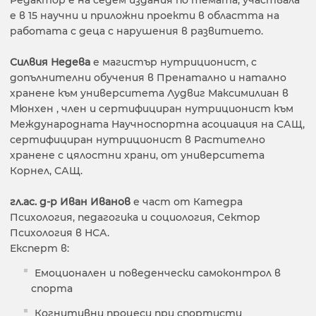
Редактор е на седем издания по темата, участвала
е в 15 научни и приложни проекти в областта на
работата с деца с нарушения в развитието.
Силвия Недева
е магистър нутриционист, с
допълнителни обучения в Пренатално и натално
хранене към университета Лудвиг Максимилиан в
Мюнхен , член и сертифициран нутриционист към
Международната Научноспортна асоциация на САЩ,
сертифициран нутриционист в Растително
хранене с цялостни храни, от университета
Корнел, САЩ.
гл.ас. д-р Иван Иванов
е част от Катедра
Психология, педагогика и социология, Сектор
Психология в НСА.
Експерт в:
Емоционален и поведенчески самоконтрол в
спорта
Когнитивни процеси при спортисти