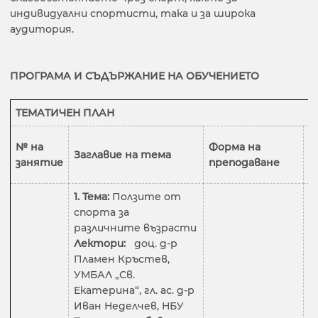
индивидуални спортисти, така и за широка
аудитория.
ПРОГРАМА И СЪДЪРЖАНИЕ НА ОБУЧЕНИЕТО
ТЕМАТИЧЕН ПЛАН
Б
№ на
Форма на
Заглавие на тема
ч
занятие
преподаване
а
1. Тема:
Ползите от
спорта за
различните възрасти
Лектори:
доц. д-р
Пламен Кръстев,
УМБАЛ „Св.
Екатерина“, гл. ас. д-р
Иван Неделчев, НБУ