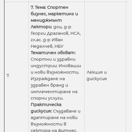
7. Тема: Спортен
бизнес, маркетинг и
мениджмънт
Лектори
: доц. д-р
Георги Драганов, НСА,
гл.ас. д-р Иван
Неделчев, НБУ
Тематичен обхват:
Спортни и здравни
индустрии: Иновации
и нови възможности.
Лекция и
7.
2
Изграждане на
дискусия
здравен бранд и
имплементиране на
спорни услуги.
Практическа
дискусия:
Създаване и
адаптиране на нови
възможности в
сектора на фитнес,