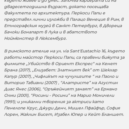
където живее и до днес. Започва кариерата си на
двадесетгодишна възраст, докато посещава
Факултета по архитектура. Перкоси Папи е
представял лични изложби в Палацо Венеция в Рим, в
Етнографския музей в Санкт Петербург, в Двореца
Бачоки Бонапарт в Лука и в абатството
Ноймюнстер в Люксембург.
В римското ателие на ул. via Sant'Eustachio 16, където
работи майстор Перкоси Папи, са правени бижута за
филмите „Убийство в Ориент Експрес“ на Кенет
Брана (2017), „Елизабет: Златният век” от Шекхар
Капур (2007), „Чифликът на чучулигите “ на Паоло и
Виторио Тавиани (2007) , “Алатристе” на Агустин
Диас Янес (2006), “Оръжейният занаят” на Ермано
Олми (2001), “Росини - Росини” на Марио Моничели
(1991); и уникални творения за актриси като
Пенелопе Крус, Джуди Денч, Мишел Пфайфър, София
Лорен, Жаклин Бисет, Изабел Юпер и Кейт Бланшет.