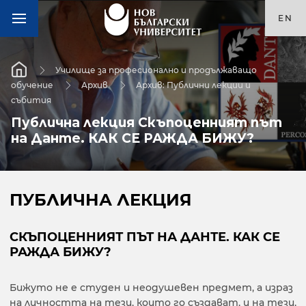
EN
Училище за професионално и продължаващо
обучение
Архив
Архив: Публични лекции и
събития
Публична лекция Скъпоценният път
на Данте. КАК СЕ РАЖДА БИЖУ?
ПУБЛИЧНА ЛЕКЦИЯ
СКЪПОЦЕННИЯТ ПЪТ НА ДАНТЕ. КАК СЕ
РАЖДА БИЖУ?
Бижуто не е студен и неодушевен предмет, а израз
на личността на тези, които го създават, и на тези,