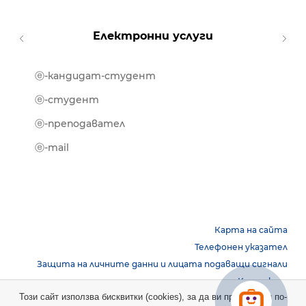
Електронни услуги
ⓔ-кандидат-студент
MOOD
ⓔ-биб
ⓔ-студент
ⓔ-кни
ⓔ-преподавател
ⓔ-trai
ⓔ-mail
Карта на сайта
Телефонен указател
Защита на личните данни и лицата подаващи сигнали
Контакти
Този сайт използва бисквитки (cookies), за да ви предостави по-