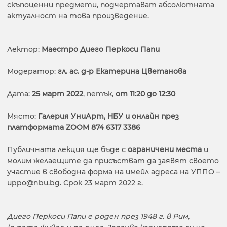
скъпоценни предмети, подчертават абсолютната
актуалност на това произведение.
Лектор:
Маестро Диего Перкоси Папи
Модератор:
гл. ас. д-р Екатерина Цветанова
Дата:
25 март 2022
, петък,
от 11:20 до 12:30
Място:
Галерия УниАрт, НБУ и онлайн през
платформата ZOOM 874 6317 3386
Публичната лекция ще бъде с
ограничени места
и
молим желаещите да присъстват да заявят своето
участие в свободна форма на имейл адреса на УППО –
uppo@nbu.bg. Срок 23 март 2022 г.
Диего Перкоси Папи е роден през 1948 г. в Рим,