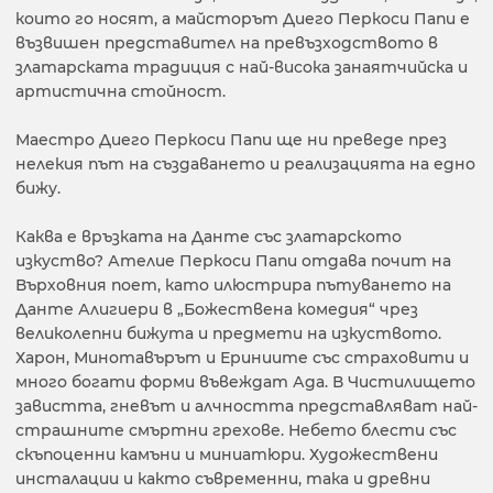
които го носят, а майсторът Диего Перкоси Папи е
възвишен представител на превъзходството в
златарската традиция с най-висока занаятчийска и
артистична стойност.
Маестро Диего Перкоси Папи ще ни преведе през
нелекия път на създаването и реализацията на едно
бижу.
Каква е връзката на Данте със златарското
изкуство? Ателие Перкоси Папи отдава почит на
Върховния поет, като илюстрира пътуването на
Данте Алигиери в „Божествена комедия“ чрез
великолепни бижута и предмети на изкуството.
Харон, Минотавърът и Ериниите със страховити и
много богати форми въвеждат Ада. В Чистилището
завистта, гневът и алчността представляват най-
страшните смъртни грехове. Небето блести със
скъпоценни камъни и миниатюри. Художествени
инсталации и както съвременни, така и древни