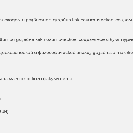
исходом и развитием дизайна как политическое, социаль
ития дизайна как политическое, социальное и культурн
иологический и философический анализ дизайна, а так ж
кана магистрского факультета
п
айн)