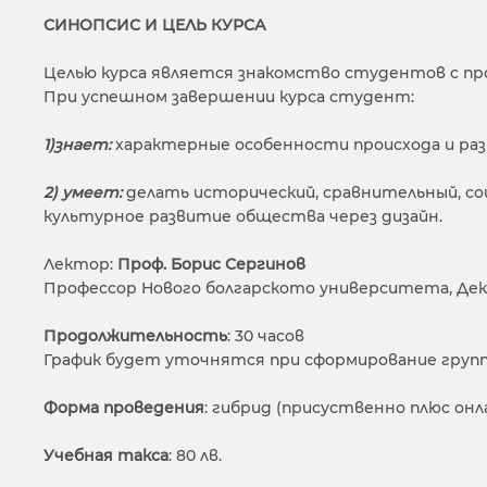
СИНОПСИС И ЦЕЛЬ КУРСА
Целью курса является знакомство студентов с про
При успешном завершении курса студент:
1)знает:
характерные особенности происхода и разв
2) умеет:
делать исторический, сравнительный, соц
культурное развитие общества через дизайн.
Лектор:
Проф. Борис Сергинов
Профессор Нового болгарското университета, Де
Продолжительность
: 30 часов
График будет уточнятся при сформирование груп
Форма проведения
: гибрид (присуственно плюс онл
Учебная такса
: 80 лв.