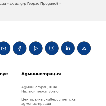
 – гл. ас. д-р Георги Проданов -




пус
Администрация
Администрация на
Настоятелството
Централна университетска
администрация