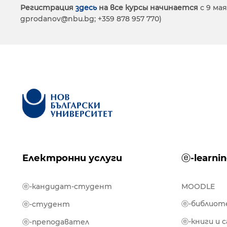
Регистрация
здесь
на все курсы начинается
с 9 мая
gprodanov@nbu.bg; +359 878 957 770)
Електронни услуги
ⓔ-learni
ⓔ-кандидат-студент
MOODLE
ⓔ-библиот
ⓔ-студент
ⓔ-книги и 
ⓔ-преподавател