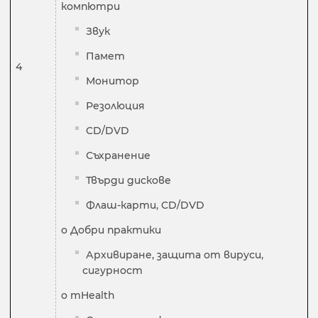
компютри
Звук
Памет
4
Монитор
Резолюция
CD/DVD
Съхранение
Твърди дискове
Флаш-карти, CD/DVD
o Добри практики
Архивиране, защита от вируси,
сигурност
o mHealth