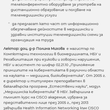
телеконферентно оборудване за употреба на
дистанционно образование и ползване на
телемедицински услуги
да предлагат като част от информационно
обезпечаване дейностите в медицински и
здравни институции телемедицински схеми за
организация на труда
Лектор: доц. д-р Полина Михова
е магистър по
Компютърни технологии в биомедицината, НБУ и
Рехабилитация при езикови и говорни нарушения,
НБУ и асистент по шифър 02.21.10 „Приложение
принципите на кибернетиката в различни области
на науката — медицина, биокибернетика“. От 2005 г.
е директор и титулярен преподавател в
бакалавърска програма „Естествени науки“, модул
„Медицинска кибернетика“ в НБУ. Завършила е
пълният курс на СISСО академия, избрана за
представително лице през 2005 г., през 2013
завършва Health Information Networking към СISСО