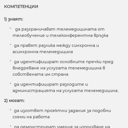
КОМПЕТЕНЦИИ
1) знаят:
да разграничават телемедицината от
телеобучение и телеконферентна връзка
да правят разлика между синхронна и
асинхронна телемедицина
да идентифицират основните пречки пред
внедряване на услугата телемедицина в
собствената им страна
да идентифицират разходите и
администрацията на услугата телемедицина.
2) могат:
да изготвят проектни задания за подобни
схеми на работа
да демонстрират умения за използване на