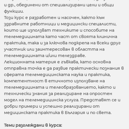
и др., обединени от специализирани цели и общи
функции.
Този курс е разработен и насочен, както към
здравните работници и медицински спецалисти,
които ще използват техниките и способите на
телемедицината като част от своята клинична
практика, така и за ключова подкрепа на всеки друг
участник или заинтересован в областта на
телемедицината и/или телездраве.
Лекционната материя е гъвкава, като основна
отправна точка е да развие практически познания в
сферата телемедицинската наука и практика,
компетентност в етичното използване на
телемедицината и телеобразованието, както и
технически знания за реализиране на опростен
модел на телемедицинска услуга. Представят се и
добри примери и успешно реализирани от
медицинската практика в България и по света.
Теми разглеждани в курса: