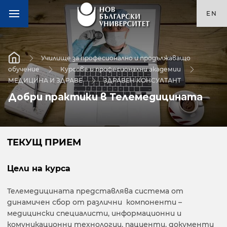
EN
Училище за професионално и продължаващо
обучение
Курсове и професионални академии
МЕДИЦИНА И ЗДРАВЕ
ЗДРАВЕН КОНСУЛТАНТ
Добри практики в Телемедицината
ТЕКУЩ ПРИЕМ
Цели на курса
Телемедицината представлява система от
динамичен сбор от различни компоненти –
медицински специалисти, информационни и
комуникационни технологии, пациенти, документи