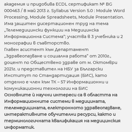
академия и придобива ECDL сертификат № BG
000463 / 8 май 2013 г. Syllabus Version 5.0 : Module Word
Processing, Module Spreadsheets, Module Presentation.
Има защитен дисертационен труд на тема
„Телемедицински функции на Медицинска
Информационна Система“; участва в 3 учебника и 2
монографии в съавторство.
Главен асистент към Департамент
„Здравеопазване и социална работа” от 2010г.,
доцент по Обществено здраве от м. Октомври
2021г. и представител на НБУ за Български
Институт по Стандартизация (БИС), като
отделно е член към ТК – 57 Информационни и
комуникационни технологии на БИС
Основните ѝ научни интереси са в областта на
Информационните системи в медицината,
телемедицината, електронното здравеопазване,
интерактивните обучителни ресурси, както и
терминологичната
квалификация на медицинския
информатик.