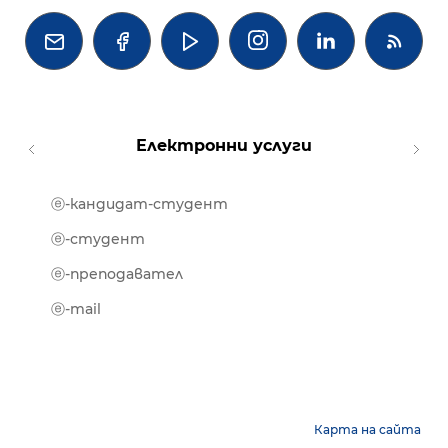




Електронни услуги
ⓔ-кандидат-студент
MOOD
ⓔ-биб
ⓔ-студент
ⓔ-кни
ⓔ-преподавател
ⓔ-trai
ⓔ-mail
Карта на сайта