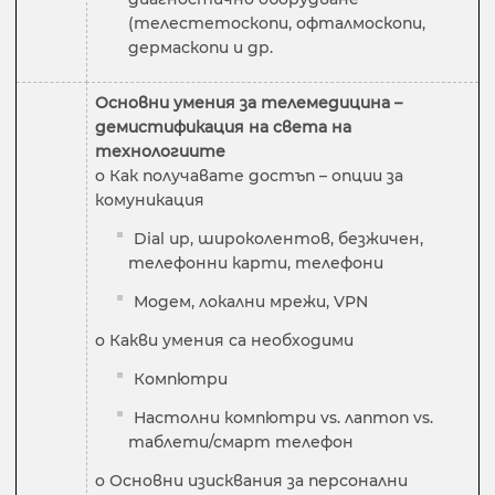
(телестетоскопи, офталмоскопи,
дермаскопи и др.
Основни умения за телемедицина –
демистификация на света на
технологиите
o Как получавате достъп – опции за
комуникация
Dial up, широколентов, безжичен,
телефонни карти, телефони
Модем, локални мрежи, VPN
o Какви умения са необходими
Компютри
Настолни компютри vs. лаптоп vs.
таблети/смарт телефон
o Основни изисквания за персонални