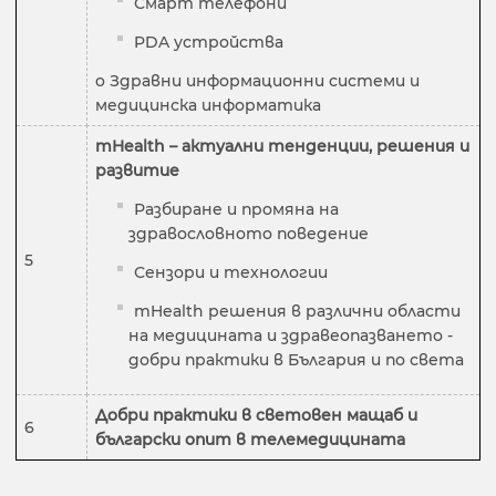
Смарт телефони
PDA устройства
o Здравни информационни системи и
медицинска информатика
mHealth – актуални тенденции, решения и
развитие
Разбиране и промяна на
здравословното поведение
5
Сензори и технологии
mHealth решения в различни области
на медицината и здравеопазването -
добри практики в България и по света
Добри практики в световен мащаб и
6
български опит в телемедицината