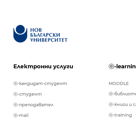
Електронни услуги
ⓔ-learni
ⓔ-кандидат-студент
MOODLE
ⓔ-библиот
ⓔ-студент
ⓔ-книги и 
ⓔ-преподавател
ⓔ-training
ⓔ-mail