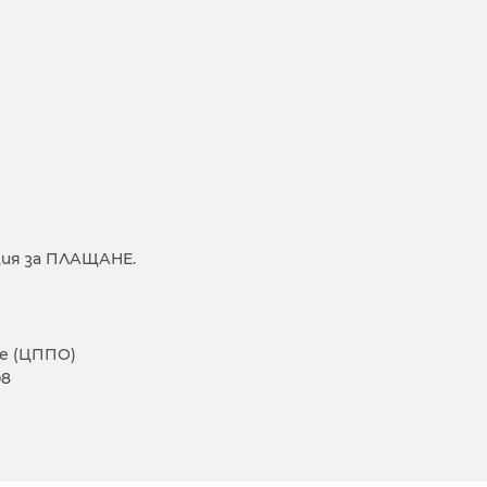
ия за ПЛАЩАНЕ.
е (ЦППО)
08