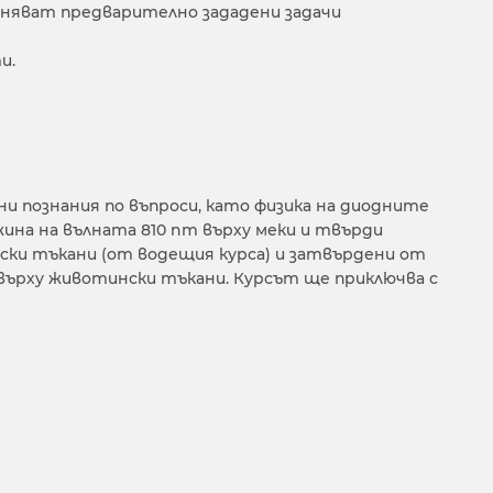
лняват предварително зададени задачи
и.
 познания по въпроси, като физика на диодните
жина на вълната 810 nm върху меки и твърди
нски тъкани (от водещия курса) и затвърдени от
 върху животински тъкани. Курсът ще приключва с