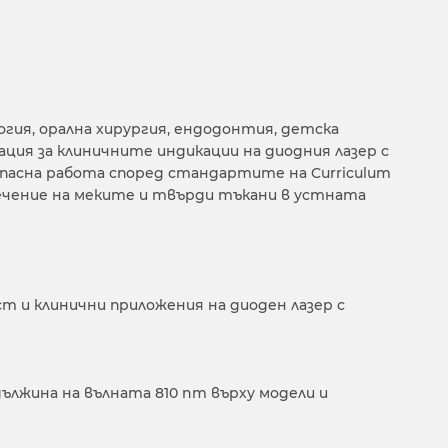
гия, орална хирургия, ендодонтия, детска
ция за клиничните индикации на диодния лазер с
зопасна работа според стандартите на Curriculum
о лечение на меките и твърди тъкани в устната
т и клинични приложения на диоден лазер с
лжина на вълната 810 nm върху модели и