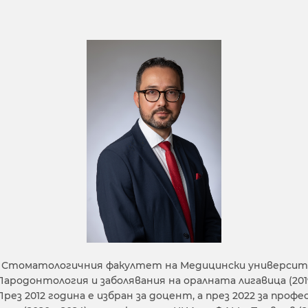
ъм Стоматологичния факултет на Медицински университ
Пародонтология и заболявания на оралната лигавица (201
ез 2012 година е избран за доцент, а през 2022 за проф