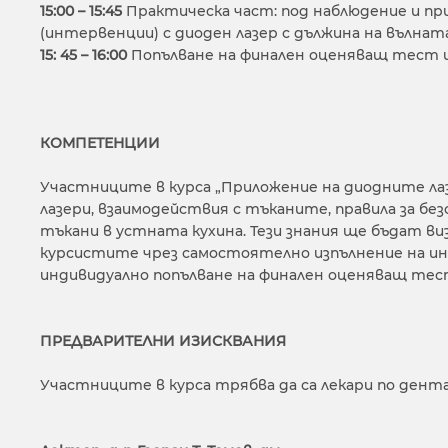
15:00 – 15:45
Практическа част: под наблюдение и п
(интервенции) с диоден лазер с дължина на вълнат
15: 45 – 16:00
Попълване на финален оценяващ тест и
КОМПЕТЕНЦИИ
Участниците в курса „Приложение на диодните ла
лазери, взаимодействия с тъканите, правила за бе
тъкани в устната кухина. Тези знания ще бъдат в
курсистите чрез самостоятелно изпълнение на инт
индивидуално попълване на финален оценяващ тест
ПРЕДВАРИТЕЛНИ ИЗИСКВАНИЯ
Участниците в курса трябва да са лекари по дент