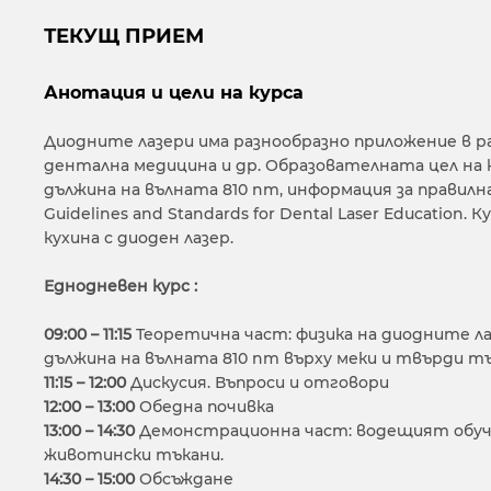
ТЕКУЩ ПРИЕМ
Анотация и цели на курса
Диодните лазери има разнообразно приложение в р
дентална медицина и др. Образователната цел на к
дължина на вълната 810 nm, информация за правилн
Guidelines and Standards for Dental Laser Educati
кухина с диоден лазер.
Еднодневен курс :
09:00 – 11:15
Теоретична част: физика на диодните ла
дължина на вълната 810 nm върху меки и твърди тъ
11:15 – 12:00
Дискусия. Въпроси и отговори
12:00 – 13:00
Обедна почивка
13:00 – 14:30
Демонстрационна част: водещият обучен
животински тъкани.
14:30 – 15:00
Обсъждане