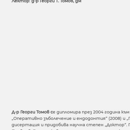
Лектор
:
д-р Георги Т. Томов, дм
Д-р Георги Томов с
е дипломира през 2004 година к
„Оперативно зъболечение и ендодонтия“ (2008) и „
дисертация и придобива научна степен „Доктор“. Пр