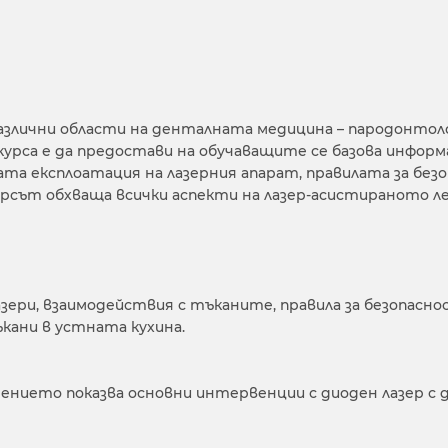
азлични области на денталната медицина – пародонтоло
урса е да предостави на обучаващите се базова информа
ата експлоатация на лазерния апарат, правилата за бе
on. Курсът обхваща всички аспекти на лазер-асистиранот
зери, взаимодействия с тъканите, правила за безопаснос
кани в устната кухина.
ието показва основни интервенции с диоден лазер с дъ