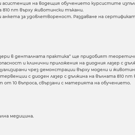
ри асистенция на водещия обучението курсистите изпъ
а 810 nm върху животински тъкани.
 анкета за удовлетвореност. Раздаване на сертификат
зери в денталната практика“ ще придобият теоретични
зопасност и клинични приложения на диодния лазер с дъл
изуализирани чрез демонстрации върху модели и животи
ервенции с диоден лазер с дължина на вълната 810 nm
 от 10 въпроса, свързани с материята на обучението.
ална медицина.