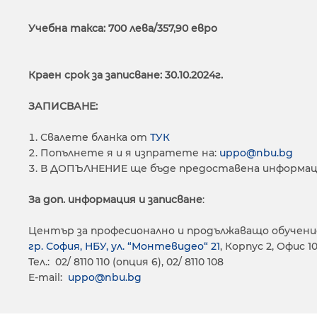
Учебна такса: 700
лева/357,90 евро
Краен срок за записване: 30.10.2024г.
ЗАПИСВАНЕ:
Свалете бланка от
ТУК
Попълнете я и я изпратете на:
uppo@nbu.bg
В ДОПЪЛНЕНИЕ ще бъде предоставена информац
За доп. информация и записване
:
Център за професионално и продължаващо обучени
гр. София, НБУ, ул. “Монтевидео“ 21
, Корпус 2, Офис 1
Тел.: 02/ 8110 110 (опция 6), 02/ 8110 108
E-mail:
uppo@nbu.bg