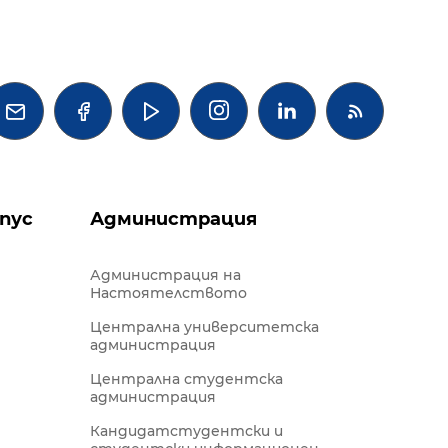




пус
Администрация
Администрация на
Настоятелството
Централна университетска
администрация
Централна студентска
администрация
Кандидатстудентски и