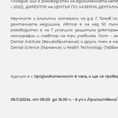
Пловдив. Бил е ръководител на едноименната катедра
– 2022), ДИРЕКТОР на ЦЕНТЪР ПО ЛАЗЕРНА ДЕНТАЛНА 
Научните и клинични интереси на д-р Г. Томов 
денталната медицина. Автор е на над 50 пълн
ръководител е на 7 успешно защитили докторант
монографии и съавтор на три учебника. Гост – лек
Dental Institute (Великобритания) и други. Член е на
Dental Science (Германия) и Health Technology (Тайван
Курсът е с
продължителност 6 часа, и ще се прове
08.11.2024г. от 09.00 до 16.00 ч. - 6 уч.ч /присъствено/