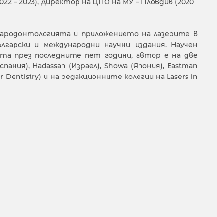
022 – 2023), Директор на ЦПО на МУ – Пловдив (2020
 пародонтологията и приложението на лазерите в
гарски и международни научни издания. Научен
кта през последните пет години, автор е на две
ания), Hadassah (Израел), Showa (Япония), Eastman
er Dentistry) и на редакционните колегии на Lasers in