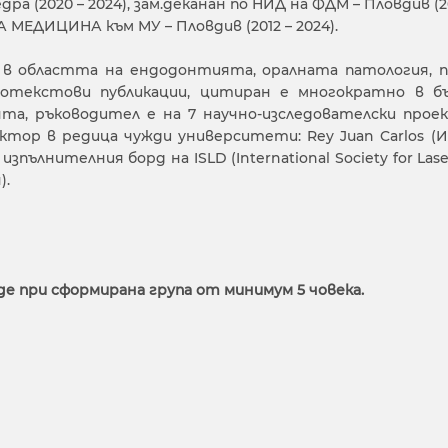
 (2020 – 2024), зам.деканан по НИД на ФДМ – Пловдив (2
МЕДИЦИНА към МУ – Пловдив (2012 – 2024).
са в областта на ендодонтията, оралната патология,
отекстови публикации, цитиран е многократно в бъл
а, ръководител е на 7 научно-изследователски прое
тор в редица чужди университети: Rey Juan Carlos (Исп
 изпълнителния борд на ISLD (International Society for Las
).
де при сформирана група от минимум 5 човека.