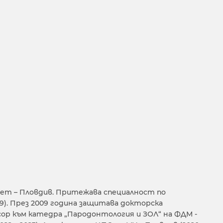
ет – Пловдив. Притежава специалност по
9). През 2009 година защитава докторска
есор към катедра „Пародонтология и ЗОЛ“ на ФДМ -