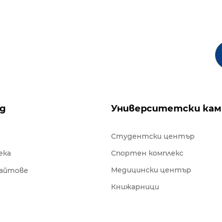
ng
Университетски кам
Студентски център
ека
Спортен комплекс
Медицински център
сайтове
Книжарници