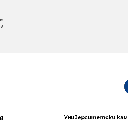
ие
08
ng
Университетски кам