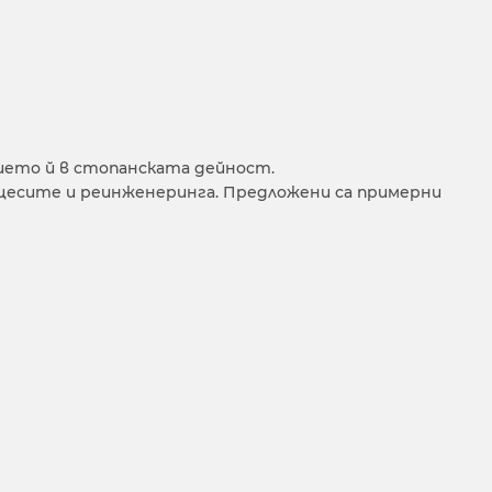
ието й в стопанската дейност.
цесите и реинженеринга. Предложени са примерни