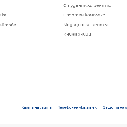
Студентски център
ека
Спортен комплекс
Медицински център
сайтове
Книжарници
Карта на сайта
Телефонен указател
Защита на л