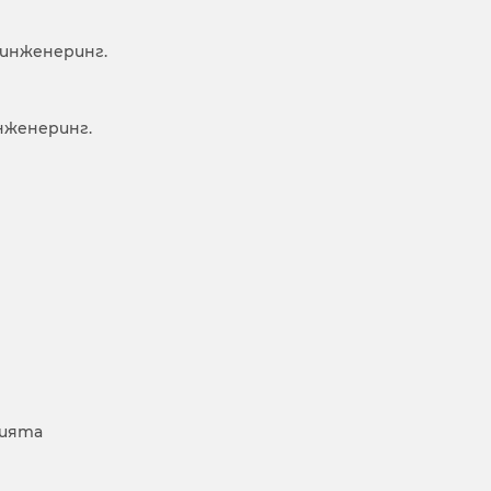
инженеринг.
нженеринг.
цията