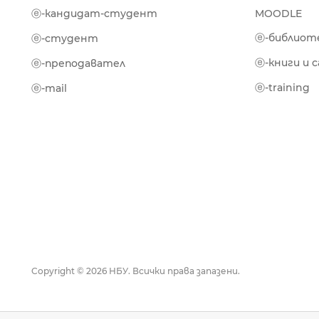
ⓔ-кандидат-студент
MOODLE
ⓔ-библиот
ⓔ-студент
ⓔ-книги и 
ⓔ-преподавател
ⓔ-training
ⓔ-mail
Copyright © 2026 НБУ. Всички права запазени.