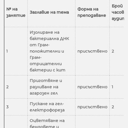
Брой
№ на
Форма на
Заглавие на тема
часове
занятие
преподаване
аудит
Изолиране на
бактериална ДНК
от Грам-
1
положителни и
присъствено
2
Грам-
отрицателни
бактерии с кит
Приготвяне и
2
разливане на
присъствено
1
агарозен гел
Пускане на гел-
3
присъствено
2
електрофореза
Оцветяване на
бендовете и