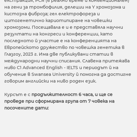
екстракция; PCR (в реално време и конвенционален)
на гени за тромбофилия, делеции на Y хромозома и
кистозна фиброза; гел електрофореза и
цитогенетично кариотипиране на човешки
хромозоми. Посещавала е и е представяла научни
резултати на конгреси и конференции, като
последното й участие е на конференцията на
Европейското дружество по човешка генетика в
Глазгоу, 2023 г. Има две публикувани статии в
международни научни списания. Славена притежава
ниво C1 Advanced English - IELTS и периодът й на
обучение в Swansea University й помогна да достигне
говорим английски на ниво роден език.
Курсът е с
продължителност 6 часа, и ще се
проведе при сформирана група от 7 човека на
посочените дати: