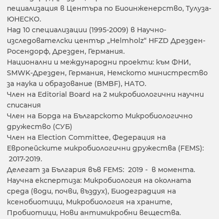
пециализация в Центъра по Биоинженерство, Тулуза-
ЮНЕСКО.
Над 10 специализации (1995-2009) в Научно-
изследователски център „Helmholz“ HFZD Дрезден-
Росендорф, Дрезден, Германия.
Национални и международни проекти: към ФНИ,
SMWK-Дрезден, Германия, Немското министрество
за наука и oбразование (BMBF), НАТО.
Член на Editorial Board на 2 микробиологични научни
списания
Член на Борда на Българското Микробиологично
дружество (СУБ)
Член на Election Committee, Федерация на
Европейските микробиологични дружества (FEMS):
2017-2019.
Делегат за България във FEMS: 2019 - в момента.
Научна експертиза: Микробиология на околната
среда (води, почви, въздух), Биодеградция на
ксенобиотици, Микробиология на храните,
Пробиотици, Нови антимикробни вещества.