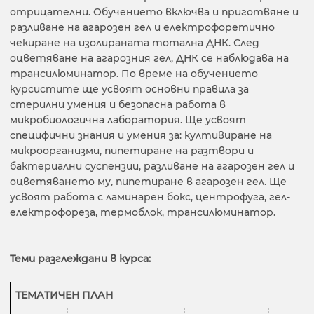
отрицателни. Обучението включва и приготвяне и
разливане на агарозен гел и електрофоретично
чекиране на изолираната тотална ДНК. След
оцветяване на агарозния гел, ДНК се наблюдава на
трансилюминатор. По време на обучението
курсистите ще усвоят основни правила за
стерилни умения и безопасна работа в
микробиологична лаборатория. Ще усвоят
специфични знания и умения за: култивиране на
микроорганизми, пипетиране на разтвори и
бактериални суспензии, разливане на агарозен гел и
оцветяването му, пипетиране в агарозен гел. Ще
усвоят работа с ламинарен бокс, центрофуга, гел-
електрофореза, термоблок, трансилюминатор.
Теми разглеждани в курса:
ТЕМАТИЧЕН ПЛАН