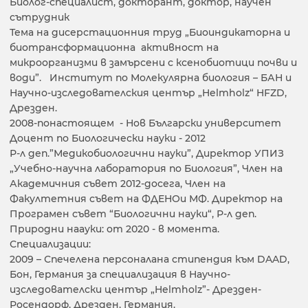
Биолог-специалист, докторант, доктор, научен
сътрудник
Тема на дисерстационния труд „Биоиндикаторна и
биотрансформационна активност на
микроорганизми в замърсени с ксенобиотици почви и
води”. Институт по Молекулярна биология – БАН и
Научно-изследователския център „Helmholz“ HFZD,
Дрезден.
2008-понастоящем - Нов Български университет
Доцент по Биологически науки - 2012
Р-л деп.”Медикобиологични науки”, Директор УПИЗ
„Учебно-научна лаборатория по Биология”, Член на
Академичния съвет 2012-досега, Член на
Факултетния съвет на ФДЕНОи МФ. Директор на
Програмен съвет “Биологични науки“, Р-л деп.
Природни наауки: от 2020 - в момента.
Специализации:
2009 – Спечелена персоналана стипендия към DAAD,
Бон, Германия за специализация в Научно-
изследователски център „Helmholz”- Дрезден-
Росендорф, Дрезден, Германия.