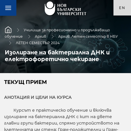
EN
Училище за професионално и продължаващо
обучение
Архив
Архив: Летен семестър в НБУ
ЛЕТЕН СЕМЕСТЪР 2024
Изолиране на бактериална ДНК и
електрофоретично чекиране
ТЕКУЩ ПРИЕМ
АНОТАЦИЯ И ЦЕЛИ НА КУРСА
Курсът е практическо обучение и включва
изолиране на бактериална ДНК с кит на двете
главни групи бактерии, спрямо устройството на
клетъчната им стена: Грам-положителни и Грам-