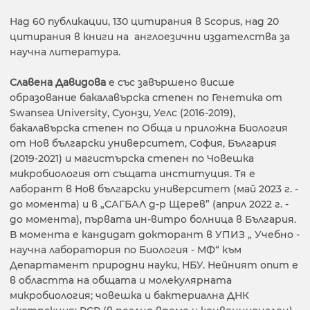
Над 60 публикации, 130 цитирания в Scopus, над 20
цитирания в книги на англоезични издателства за
научна литература.
Славена Давидова
е със завършено висше
образование бакалавърска степен по Генетика от
Swansea University, Суонзи, Уелс (2016-2019),
бакалавърска степен по Обща и приложна Биология
от Нов български университет, София, България
(2019-2021) и магистърска степен по Човешка
микробиология от същата институция. Тя е
лаборант в Нов български университет (май 2023 г. -
до момента) и в „САГБАЛ д-р Щерев” (април 2022 г. -
до момента), първата ин-витро болница в България.
В момента е кандидат докторант в УПИЗ „ Учебно -
научна лаборатория по Биология - МФ“ към
Департамент природни науки, НБУ. Нейният опит е
в областта на общата и молекулярната
микробиология; човешка и бактериална ДНК