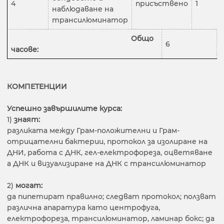
4
присъствено
1
наблюдаване на
трансилюминатор
Общо
6
часове:
КОМПЕТЕНЦИИ
Успешно завършилите курса:
1)
знаят:
разликата между Грам-положителни и Грам-
отрицателни бактерии, протокол за изолиране на
ДНИ, работа с ДНК, гел-електрофореза, оцветяване
а ДНК и визуализиране на ДНК с трансилюминатор
2)
могат:
да пипетират правилно; следват протокол; ползват
различна апаратура като центрофуга,
електрофореза, трансилюминатор, ламинар бокс; да