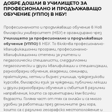
ДОБРЕ ДОШЛИ В УЧИЛИЩЕТО ЗА
ПРОФЕСИОНАЛНО И ПРОДЪЛЖАВАЩО
ОБУЧЕНИЕ (УППО) В НБУ!
Професионалното и продължаващо обучение в Нов
български университет (НБУ) е организирано чрез
Училището за професионално и продължаващо
обучение (УППО)
в НБУ. То включва професионално-
квалификационни програми, професионално-
квалификационни степени за учители и
педагогически специалисти, следдипломни
педагогически и други квалификации и специализации,
разнообразни обучения, академии, семинари,
практикуми, летни и бизнес училища, чуждоезикови
курсове, български език за чужденци, публични лекции
и други разнообразни обучения и събития в различни
направления, които са ориентирани към всички
възрасти. Голяма част от тях са онлайн и са много
удобни за работещи през делничните дни хора,
които са с различно географско местоположение и