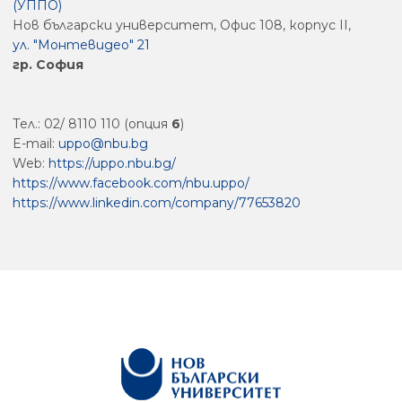
(УППО)
Нов български университет, Офис 108, корпус II,
ул. "Монтевидео" 21
гр. София
Тел.: 02/ 8110 110 (опция
6
)
E-mail:
uppo@nbu.bg
Web:
https://uppo.nbu.bg/
https://www.facebook.com/nbu.uppo/
https://www.linkedin.com/company/77653820