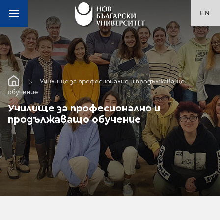
EN
о и продължаващо
Училище за професионалн
обучение
ално и
Училище за професион
ние
продължаващо обуче