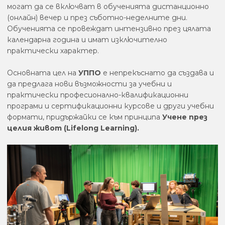
могат да се включват в обученията дистанционно
(онлайн) вечер и през съботно-неделните дни.
Обученията се провеждат интензивно през цялата
календарна година и имат изключително
практически характер.
Основната цел на
УППО
е непрекъснато да създава и
да предлага нови възможности за учебни и
практически професионално-квалификационни
програми и сертификационни курсове и други учебни
формати, придържайки се към принципа
Учене през
целия живот (Lifelong Learning).