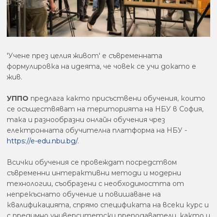
'Учене през целия живот' е съвременната
формулировка на идеята, че човек се учи докато е
жив.
УППО
предлага както присъствени обучения, които
се осъществяват на територията на НБУ в София,
така и разнообразни онлайн обучения чрез
електронната обучителна платформа на НБУ -
https://e-edu.nbu.bg/
.
Всички обучения се провеждат посредством
съвременни интерактивни методи и модерни
технологии, съобразени с необходимостта от
непрекъснато обучение и повишаване на
квалификацията, спрямо спецификата на всеки курс и
с предимно университетски преподаватели, както и