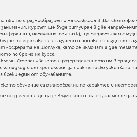
гатството и разнообразието на фолклора в Шопската фо
и занимания. Курсът ще бъде ситуиран в две направле
на (граници, население, поминък), ще се запознаем с м
бъдат представени и разучени танцови образци от разл
тмосферата на шоплука, като се включат в две тематични
то по време на курса.
леми. Степенуването и разпределението им в процеса 
ки подход и от хронология за практическо усвояване н
а всеки един от обучаваните.
ското обучение са разнообразни по характер и настрое
те подрегиони ще даде възможност на обучаемите да и