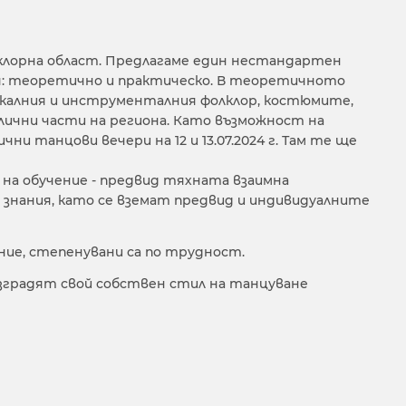
лклорна област. Предлагаме един нестандартен
ния: теоретично и практическо. В теоретичното
узикалния и инструменталния фолклор, костюмите,
ични части на региона. Като възможност на
 танцови вечери на 12 и 13.07.2024 г. Там те ще
на обучение - предвид тяхната взаимна
а знания, като се вземат предвид и индивидуалните
ние, степенувани са по трудност.
зградят свой собствен стил на танцуване