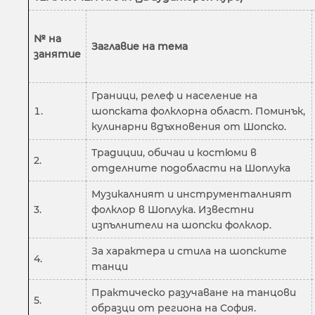
№ на
Заглавие на тема
занятие
Граници, релеф и население на
шопската фолклорна област. Поминък,
кулинарни вдъхновения от Шопско.
Традиции, обичаи и костюми в
2.
отделните подобласти на Шоплука
Музикалният и инструменталният
3.
фолклор в Шоплука. Известни
изпълнители на шопски фолклор.
За характера и стила на шопските
4.
танци
Практическо разучаване на танцови
5.
образци от региона на София.