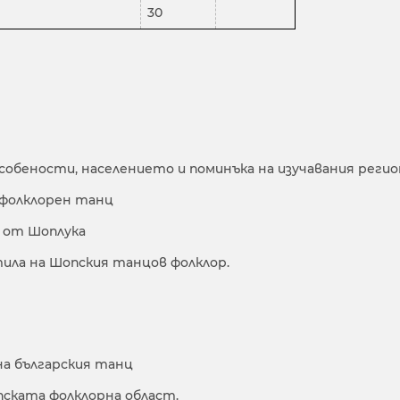
30
бености, населението и поминъка на изучавания регио
фолклорен танц
 от Шоплука
ила на Шопския танцов фолклор.
а българския танц
ската фолклорна област.