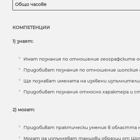
Общо часове
КОМПЕТЕНЦИИ
1) знаят:
Имат познания по отношение географските осо
Придобиват познания по отношение шопския 
Ще познават имената на изявени изпълнители
Придобиват познания относно характера и ст
2) могат:
Придобиват практически умения в областта н
Могат да изпълняват танцови образци от Шоп