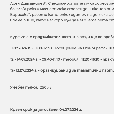
Асен Диамандиев“. Специалностите му са хореогр
бакалавърска и магистърска степен за инженер-хим
Борисова“, работи като ръководител на детски фо
време пише, като наскоро излиза неговата пета с
Курсът е с
продължителност
30
часа, и ще се про
11.07.2024 г. - 11:00-12:30.
Посещение на Етнографския м
12 - 14.07.2024 г. - 09:40-11:10 - теория ; 11:20 -16:10 - пра
12- 13.07.2024 г. - организирани две тематични пар
Учебна такса
: 250 лв.
Краен срок за записване: 04
.07
.2024 г.