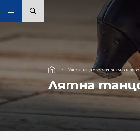
Училище за професионално и про
Лятна танцо