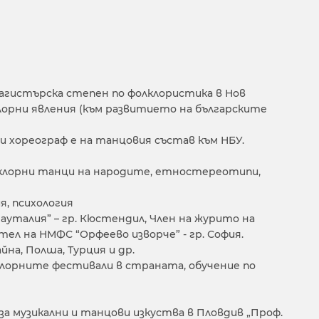
магистърска степен по фолклористика в Нов
лорни явления (към развитието на българските
и хореограф е на танцовия състав към НБУ.
олклорни танци на народите, етностереотипи,
я, психология
уталия” – гр. Кюстендил, Член на журито на
тел на НМФС “Орфеево изворче” - гр. София.
йна, Полша, Турция и др.
клорните фестивали в страната, обучение по
за музикални и танцови изкуства в Пловдив „Проф.