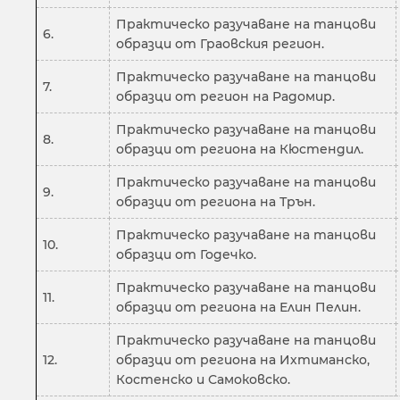
Практическо разучаване на танцови
6.
образци от Граовския регион.
Практическо разучаване на танцови
7.
образци от регион на Радомир.
Практическо разучаване на танцови
8.
образци от региона на Кюстендил.
Практическо разучаване на танцови
9.
образци от региона на Трън.
Практическо разучаване на танцови
10.
образци от Годечко.
Практическо разучаване на танцови
11.
образци от региона на Елин Пелин.
Практическо разучаване на танцови
12.
образци от региона на Ихтиманско,
Костенско и Самоковско.