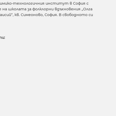
 Химико-технологичния институт в София с
е на школата за фолклорни вдъхновения „Олга
ий“, кв. Симеоново, София. В свободното си
ти: