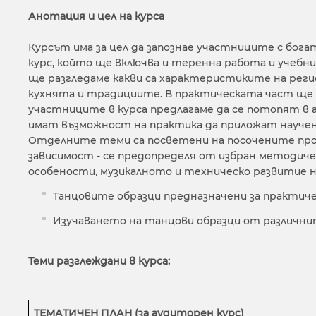
Анотация и цел на курса
Курсът има за цел да запознае участниците с бо
курс, който ще включва и теренна работа и учебн
ще разгледаме какви са характеристиките на регио
кухнята и традициите. В практическата част ще 
участниците в курса предлагаме да се потопят в а
имат възможност на практика да приложат научено
Отделните теми са посветени на посочените проб
зависимост - се предопределя от избран методичес
особености, музикалното и техническо развитие н
Танцовите образци предназначени за практиче
Изучаването на танцови образци от различни
Теми разглеждани в курса:
ТЕМАТИЧЕН ПЛАН (за аудиторен курс)