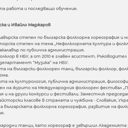
та работа и последващо обучение.
вска и Ивайло Маджаров
лавърска степен по българска фолклорна хореография и 
кторска степен на тема „Нефолклорната култура и фолк
 бакалавър по публична администрация.
клор в НБУ, а от 2010 е главен асистент. Ръководител 
департамент “Музика” на НБУ.
а на български фолклорен танц, български фолклор, ф
юма.
а на културология, публична администрация, философи
ен на журито на Международния фолклорен фестивал „Па
ия и на други конкурси и фестивали. Заместник председа
сторски класове в страната и чужбина - Словакия, Укра
на българската фолклорна хореография, развитие на фол
ия.
 народни танци, като хореограф е завършил Академията 