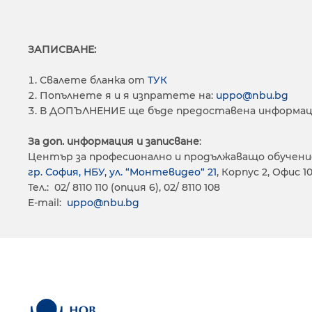
ЗАПИСВАНЕ:
Свалете бланка от
ТУК
Попълнете я и я изпратете на:
uppo@nbu.bg
В ДОПЪЛНЕНИЕ ще бъде предоставена информац
За доп. информация и записване
:
Център за професионално и продължаващо обучени
гр. София, НБУ, ул. “Монтевидео“ 21
, Корпус 2, Офис 1
Тел.: 02/ 8110 110 (опция 6), 02/ 8110 108
E-mail:
uppo@nbu.bg