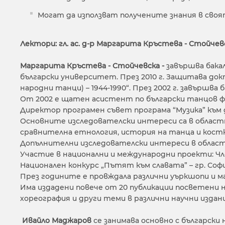
Могат да използват получените знания в своя
Лектори: гл. ас. д-р Маргарита Кръстева - Стойче
Маргарита Кръстева - Стойчевска -
завършва бака
български университет. През 2010 г. Защитава до
народни танци) – 1944-1990“. През 2002 г. завършва
От 2002 е щатен асистент по български танцов фол
Директор програмен съвет програма “Музика” към 
Основните изследователски интереси са в областт
сравнителна етнология, история на танца и кост
Допълнителни изследователски интереси в областт
Участие в национални и международни проекти: Чл
Национален конкурс „Пътят към славата” – гр. Соф
През годините е провждала различни уъркшопи и май
Има издадени повече от 20 публикации посветени 
хореография и други теми в различни научни издан
Ивайло Маджаров
се занимава основно с български