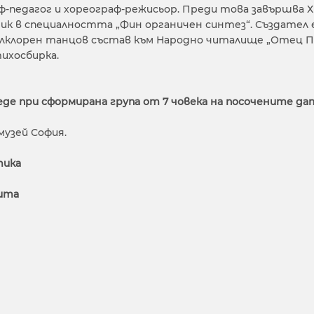
аф-педагог и хореограф-режисьор. Преди това завършва
ик в специалността „Фин органичен синтез“. Създател 
лклорен танцов състав към Народно читалище „Отец Паис
тихосбирка.
веде при сформирана група от 7 човека на посочените да
узей София.
ктика
тита