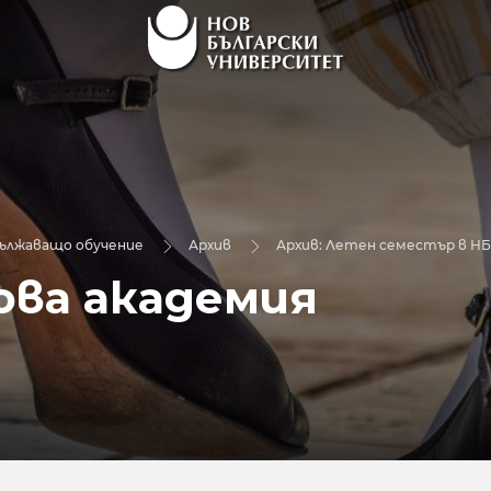
дължаващо обучение
Архив
Архив: Летен семестър в Н
ва академия