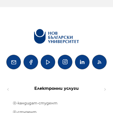




Електронни услуги
ⓔ-кандидат-студент
MOOD
ⓔ-биб
ⓔ-студент