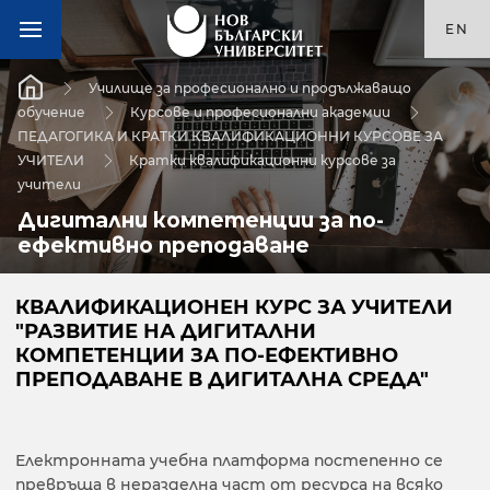
EN
Училище за професионално и продължаващо
обучение
Курсове и професионални академии
ПЕДАГОГИКА И КРАТКИ КВАЛИФИКАЦИОННИ КУРСОВЕ ЗА
УЧИТЕЛИ
Кратки квалификационни курсове за
учители
Дигитални компетенции за по-
ефективно преподаване
КВАЛИФИКАЦИОНЕН КУРС ЗА УЧИТЕЛИ
"РАЗВИТИЕ НА ДИГИТАЛНИ
КОМПЕТЕНЦИИ ЗА ПО-ЕФЕКТИВНО
ПРЕПОДАВАНЕ В ДИГИТАЛНА СРЕДА"
Електронната учебна платформа постепенно се
превръща в неразделна част от ресурса на всяко