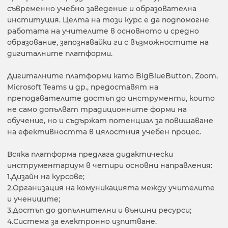
съвременно учебно заведение и образователна
институция. Целта на този курс е да подпомогне
работата на учителите в основното и средно
образование, запознавайки ги с възможностите на
дигиталните платформи.
Дигиталните платформи като BigBluеButton, Zoom,
Microsoft Teams и др., предоставят на
преподавателите достъп до инструменти, които
не само допълват традиционните форми на
обучение, но и съдържат потенциал за повишаване
на ефективността в цялостния учебен процес.
Всяка платформа предлага дидактически
инструментариум в четири основни направления:
1️.Дизайн на курсове;
2️.Организация на комуникацията между учителите
и учениците;
3️.Достъп до допълнителни и външни ресурси;
4️.Система за електронно изпитване.