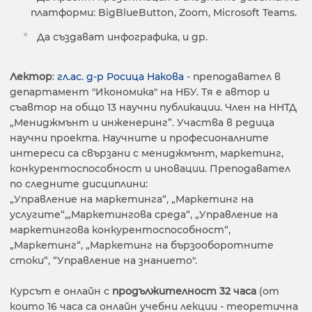
платформи: BigBlueButton, Zoom, Microsoft Teams.
Да създават инфографика, и др.
Лектор
:
гл.ас. д-р Росица Накова
- преподавател в
департамент "Икономика" на НБУ. Тя е автор и
съавтор на общо 13 научни публикации. Член на ННТД
„Мениджмънт и инженеринг”. Участва в редица
научни проекта. Научните и професионалните
интереси са свързани с мениджмънт, маркетинг,
конкурентоспособност и иновации. Преподавател
по следните дисциплини:
„Управление на маркетинга“, „Маркетинг на
услугите“,„Маркетингова среда“, „Управление на
маркетингова конкурентоспособност“,
„Маркетинг“, „Маркетинг на бързооборотните
стоки“, “Управление на знанието".
Курсът е онлайн с
продължителност 32 часа
(от
които 16 часа са онлайн учебни лекции - теоретична