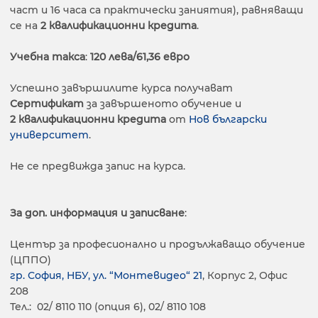
част и 16 часа са практически заниятия), равняващи
се на
2 квалификационни кредита
.
Учебна такса
:
120
лева/61,36 евро
Успешно завършилите курса получават
Сертификат
за завършеното обучение и
2 квалификационни кредита
от
Нов български
университет
.
Не се предвижда запис на курса.
За доп. информация и записване
:
Център за професионално и продължаващо обучение
(ЦППО)
гр. София, НБУ, ул. “Монтевидео“ 21
, Корпус 2, Офис
208
Тел.: 02/ 8110 110 (опция 6), 02/ 8110 108