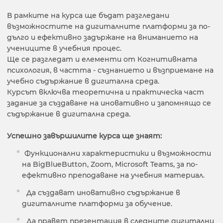
В рамките на курса ще бъдат разгледани
възможностите на дигиталните платформи за по-
дълго и ефективно задържане на вниманието на
учениците в учебния процес.
Ще се разгледат и елементи от Когнитивната
психология, в частта - съзнанието и възприемане на
учебно съдържание в дигитална среда.
Курсът включва теоретична и практическа част
задание за създаване на иновативно и запомнящо се
съдържание в дигитална среда.
Успешно завършилите курса ще знаят:
Функционални характеристики и възможности
на BigBlueButton, Zoom, Microsoft Teams, за по-
ефективно преподаване на учебния материал.
Да създават иновативно съдържание в
дигиталните платформи за обучение.
Да правят презентация в следните дигитални