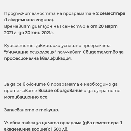
Продължителността на програмата е
2 семестъра
(1 академична година).
Времевият диапазон на I семестър е
от
20 март
2021 г. до 30 юни 2021г.
Курсистите, завършили успешно програмата
"Училищна психология"
получават
Свидетелство за
професионална квалификация
.
За да се включите в програмата е необходимо да
притежавате
висше образование
и да изпратите
мотивационно есе.
Записването е текущо.
Учебна такса за цялата програма (два семестъра, 1
академична година): 1 500 лв.