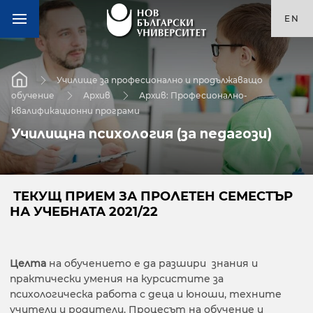
EN
Училище за професионално и продължаващо
обучение
Архив
Архив: Професионално-
квалификационни програми
Училищна психология (за педагози)
ТЕКУЩ ПРИЕМ ЗА ПРОЛЕТЕН СЕМЕСТЪР
НА УЧЕБНАТА 2021/22
Целта
на обучението е да разшири знания и
практически умения на курсистите за
психологическа работа с деца и юноши, техните
учители и родители. Процесът на обучение и