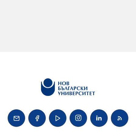



