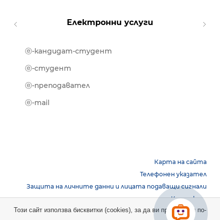
Електронни услуги
ⓔ-кандидат-студент
MOOD
ⓔ-биб
ⓔ-студент
ⓔ-кни
ⓔ-преподавател
ⓔ-trai
ⓔ-mail
Карта на сайта
Телефонен указател
Защита на личните данни и лицата подаващи сигнали
Контакти
Този сайт използва бисквитки (cookies), за да ви предостави по-