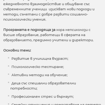
ежедневното взаимодействие и общуване със
съвременните ученици изискват нови подходи и
методи, съчетани с добре развити социално-
психологически умения.
Програмата е подходяща за
хора непсихолози с
висше образование, работещи в сферата на
образованието, предимно учители и директори.
Основни теми:
Развитие в училищна възраст;
Психологическо тестиране;
Активни методи на обучение;
Деца със специални образователни
потребности;
Професионален стрес и бърнаут;
Семейни отношения и представяне на детето