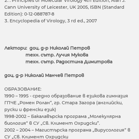
. Principles of Molecular Virology 4th Edition, Alan J.
Cann University of Leicester, UK 2005, ISBN (Standard
Edition): 0-12-088787-8
Encyclopedia of Virology, 3 rd ed., 2007
Лектори:
доц. д-р Николай Петров
техн. сътр. Лучия Мукова
техн. сътр. Радостина Димитрова
доц. д-р Николай Манчев Петров
ОБРАЗОВАНИЕ:
1990 – 1995 - средно образование в езикова гимназия
ГПЧЕ „Ромен Ролан“, гр. Стара Загора (английски,
руски и френски език)
1998-2002 – Бакалавърска програма „Молекулярна
биология“ в СУ „Св. Климент Охридски”.
2002 – 2004 – Магистърска програма „Вирусология“ в
СУ „Св. Климент Охридски