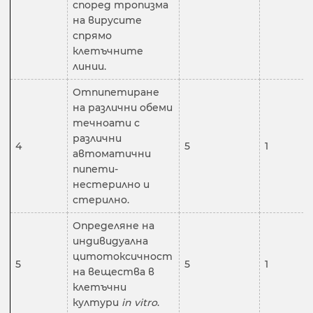
според тропизма
на вирусите
спрямо
клетъчните
линии.
Отпипетиране
на различни обеми
течноати с
различни
4
5
1
автоматични
пипети-
нестерилно и
стерилно.
Определяне на
индивидуална
цитотоксичност
5
5
1
на вещества в
клетъчни
култури
in vitro
.