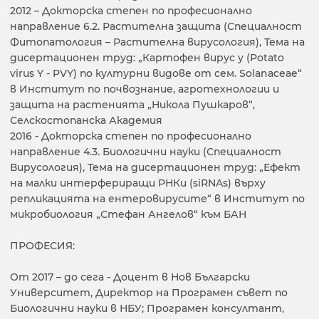
2012 – Докторска степен по професионално
направление 6.2. Растителна защита (Специалност
Фитопатология – Растителна вирусология), Тема на
дисертационен труд: „Картофен вирус y (Potato
virus Y - PVY) по културни видове от сем. Solanaceae“
в Институт по почвознание, агротехнологии и
защита на растенията „Никола Пушкаров“,
Селскостопанска Академия
2016 - Докторска степен по професионално
направление 4.3. Биологични науки (Специалност
Вирусология), Тема на дисертационен труд: „Ефект
на малки интерфериращи РНКи (siRNAs) върху
репликацията на ентеровирусите“ в Институт по
микробиология „Стефан Ангелов“ към БАН
ПРОФЕСИЯ:
От 2017 – до сега - Доцент в Нов Български
Университет, Директор на Програмен съвет по
Биологични науки в НБУ; Програмен консултант,