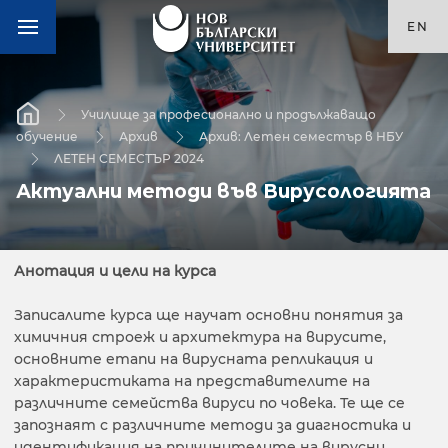
EN
Училище за професионално и продължаващо
обучение
Архив
Архив: Летен семестър в НБУ
ЛЕТЕН СЕМЕСТЪР 2024
Актуални методи във Вирусологията
Анотация и цели на курса
Записалите курса ще научат основни понятия за
химичния строеж и архитектура на вирусите,
основните етапи на вирусната репликация и
характеристиката на представителите на
различните семейства вируси по човека. Те ще се
запознаят с различните методи за диагностика и
идентификация на причинителите на вирусни