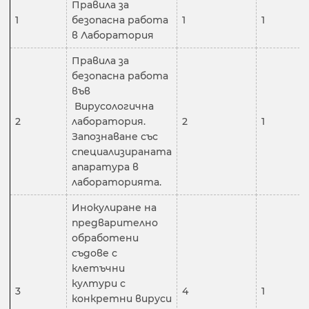
Правила за
1
безопасна работа
1
1
в Лаборатория
Правила за
безопасна работа
във
Вирусологична
2
лаборатория.
2
1
Запознаване със
специализираната
апаратура в
лабораторията.
Инокулиране на
предварително
обработени
съдове с
клетъчни
култури с
3
4
1
конкретни вируси