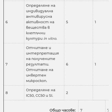
Определяне на
индивидуална
антивирусна
6
активност на
5
1
вещества в
клетъчни
култури
in vitro
.
Отчитане и
интерпретация
на получените
7
резултати.
6
1
Отчитане на
инвертен
микроскоп.
Определяне на
8
2
IC50, CC50 и SI.
Общо часове:
7
7