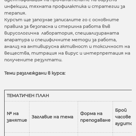
инфекции, тяхната профилактика и стратегии за
терапия.
Курсът ще запознае записалите го с основните
правила за безопасна и стерилна работа във
вирусологична лаборатория, специализираната
апаратура и специфичните методи за работа,
анализ на антивирусна активност и токсичност на
вещества, титрация на вирус и интерпретация на
получените резултати.
Теми разглеждани в курса:
ТЕМАТИЧЕН ПЛАН
Брой
№ на
Форма на
Заглавие на тема
часове
занятие
преподаване
аудитор