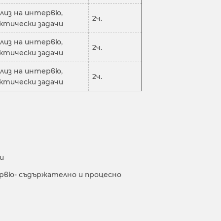
лиз на интервю,
2ч.
ктически задачи
лиз на интервю,
2ч.
ктически задачи
лиз на интервю,
2ч.
ктически задачи
и
рвю- съдържателно и процесно