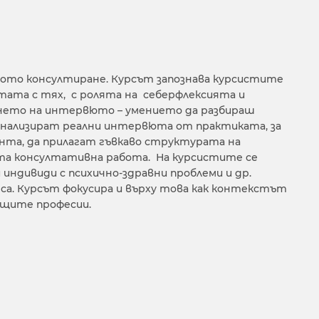
ното консултиране. Курсът запознава курсистите
отата с тях, с ролята на себерфлексията и
нето на интервюто – умението да разбираш
анализират реални интервюта от практиката, за
ента, да прилагат гъвкаво структурата на
ата консултативна работа. На курсистите се
индивиди с психично-здравни проблеми и др.
са. Курсът фокусира и върху това как контекстът
ащите професии.