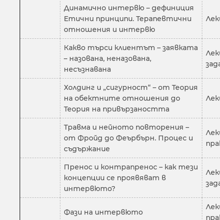
Динамично интервю – дефиниция
Етични принципи. Терапевтични
Лек
отношения и интервю
Какво търси клиентът – заявката
Лек
– назована, неназована,
зад
несъзнавана
Холдинг и „сигурност“ – от Теория
на обектните отношения до
Лек
Теория на привързаността
Травма и нейното повторения –
Лек
от Фройд до Феърбърн. Процес и
пра
съдържание
Пренос и контрапренос – как тези
Лек
концепции се проявяват в
зад
интервюто?
Лек
Фази на интервюто
пра