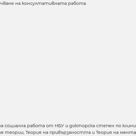
лючване на консултативната работа
а социална работа от НБУ и докторска степен по клини
е теории, Теория на привързаността и Теория на мента