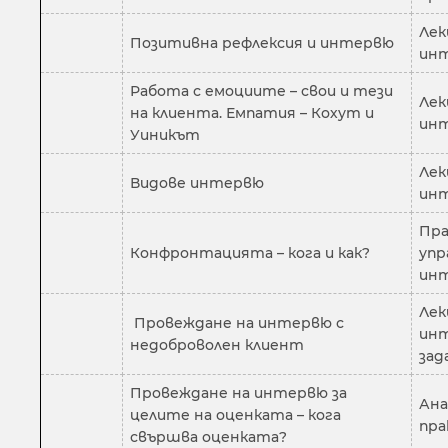
Лек
Позитивна рефлексия и интервю
ин
Работа с емоциите – свои и тези
Лек
на клиента. Емпатия – Кохут и
инт
Уиникът
Лек
Видове интервю
инт
Пра
Конфронтацията – кога и как?
упр
ин
Лек
Провеждане на интервю с
инт
недоброволен клиент
зад
Провеждане на интервю за
Ана
целите на оценката – кога
пра
свършва оценката?