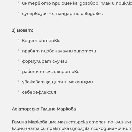
интервюто при оценка, договор, план и прик
супервизия – стандарти и видове .
2) могат:
водят интервю
правят първоначални хипотези
формулират случаи
работят със съпротиви
уважават защитни механизми
себерефлексия
Лектор: д-р Галина Маркова
Галина Маркова
има магистърска степен по клиничн
клиничната си практика използва психодинамичнит