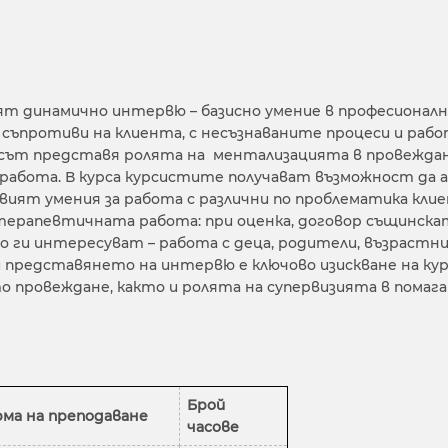
дят динамично интервю – базисно умение в професионал
с съпротиви на клиента, с несъзнаваните процеси и раб
рсът представя ролята на ментализацията в провежда
работа. В курса курсистите получават възможност да 
звият умения за работа с различни по проблематика кли
 терапевтичната работа: при оценка, договор същинск
 ги интересуват – работа с деца, родители, възрастни 
 представянето на интервю е ключово изискване на кур
о провеждане, както и ролята на супервизията в помаг
Брой
ма на преподаване
часове