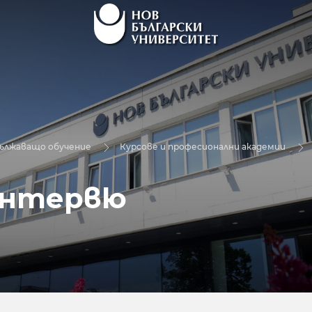
дължаващо обучение
Курсове и професионални академии
интервю