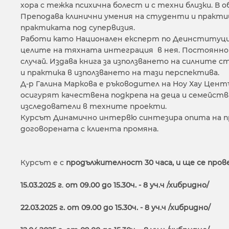
хора с тежка психична болест и с техни близки. В
Преподава клинични умения на студенти и практи
практиката под супервизия.
Работи като Национален експерт по Деинституцион
целите на тяхната интеграция в нея. Постоянно 
случай. Издава книга за използването на силните
и практика в използването на тази перспектива.
Д-р Галина Маркова е ръководител на Ноу Хау Цент
осигурят качествена подкрепа на деца и семейств
изследователи в техните проекти.
Курсът Динамично интервю синтезира опита на пр
договорената с клиента промяна.
Курсът е с
продължителност
30 часа, и ще се про
15.03.2025 г
.
от
09
.0
0 до
15
.3
0ч. - 8 уч.ч /хибридно
/
22.03.2025 г. от
09
.0
0 до
15
.3
0ч. - 8 уч.ч /хибридно
/