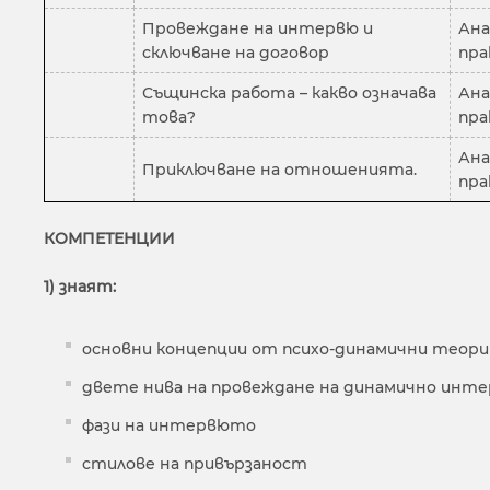
Провеждане на интервю и
Ана
сключване на договор
пра
Същинска работа – какво означава
Ана
това?
пра
Ана
Приключване на отношенията.
пра
КОМПЕТЕНЦИИ
1) знаят:
основни концепции от психо-динамични теори
двете нива на провеждане на динамично инте
фази на интервюто
стилове на привързаност