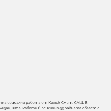
чна социална работа от Колеж Смит, САЩ. В
лизацията. Работи в психично-здравната област с