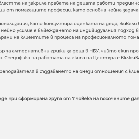
 областта на закрила правата на децата работи предимн
ци от помагащите професии, като основна нейна задач
ализация, като консултира оценката на деца, живели в
нейно усилие е въвеждането на индивидуалния подход 
 страни на клиентите в процеса на професионалното по
ър за алтернативни грижи за деца в НБУ, чийто екип п
а. Специфика на работата на екипа на Центъра е включ
еподавателя в създаването на онези отношения с клие
веде при сформирана група от 7 човека на посочените да