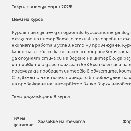
Текущ прием за март 2025!
Цели на курса
Курсът има за цел да подготви курсистите да во
с фазите на интервюто, с техники за справяне съ
екипната работа в успешното му провеждане. Ку
клиента и себе си като част от терапевтичната 
да опознаят стила си на водене на интервю, да ра
интервюто и да го прилагат във всички етапи на
предлага да проведат интервю в областите, които
Спазването на етични принципи в провеждането и
на провеждане на интервюто влияе върху неговот
Теми разглеждани в курса:
№
на
Заглавие на темата
Фор
занятие