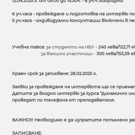
12.04.2025 г. от 09
.0
0 до
15
.3
0ч. - 8 уч.ч /хибридно
/
6 уч.часа - провеждане и подготовка на интервю 
5 уч.часа - индивидуални консултации включени в пе
Учебна такса
: за студенти на НБУ -
240
лева/122,71 
за външни участници -
300
лева/153,39 
Краен срок за записване: 28.02.2025 г.
Заявки за провеждане на интервюта ще се приемат
Датите за входно интервю за курса "Динамично интер
проведат по телефона от преподавателя.
ВАЖНО!!! Необходимо е да изпратите попълнено за
ЗАПИСВАНЕ: