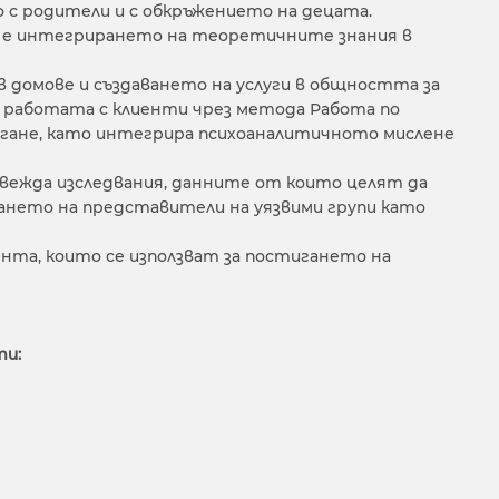
о с родители и с обкръжението на децата.
а е интегрирането на теоретичните знания в
 домове и създаването на услуги в общността за
в работата с клиенти чрез метода Работа по
магане, като интегрира психоаналитичното мислене
ровежда изследвания, данните от които целят да
ването на представители на уязвими групи като
нта, които се използват за постигането на
ти: