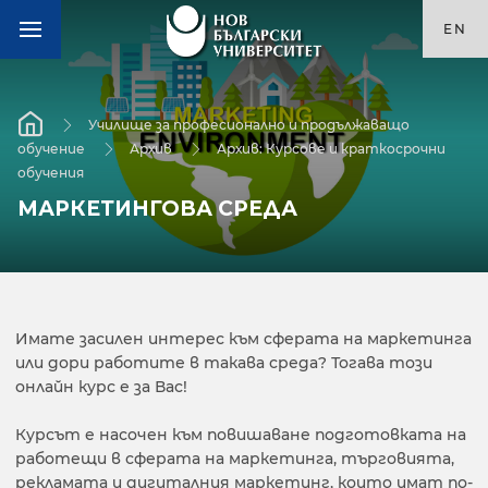
EN
Училище за професионално и продължаващо
обучение
Архив
Архив: Курсове и краткосрочни
обучения
МАРКЕТИНГОВА СРЕДА
Имате засилен интерес към сферата на маркетинга
или дори работите в такава среда? Тогава този
онлайн курс е за Вас!
Курсът е насочен към повишаване подготовката на
работещи в сферата на маркетинга, търговията,
рекламата и дигиталния маркетинг, които имат по-