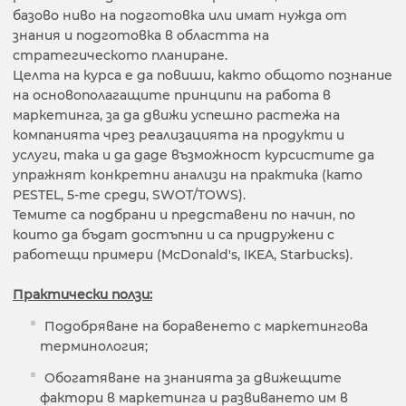
базово ниво на подготовка или имат нужда от
знания и подготовка в областта на
стратегическото планиране.
Целта на курса е да повиши, както общото познание
на основополагащите принципи на работа в
маркетинга, за да движи успешно растежа на
компанията чрез реализацията на продукти и
услуги, така и да даде възможност курсистите да
упражнят конкретни анализи на практика (като
PESTEL, 5-те среди, SWOT/TOWS).
Темите са подбрани и представени по начин, по
които да бъдат достъпни и са придружени с
работещи примери (McDonald's, IKEA, Starbucks).
Практически ползи:
Подобряване на боравенето с маркетингова
терминология;
Обогатяване на знанията за движещите
фактори в маркетинга и развиването им в