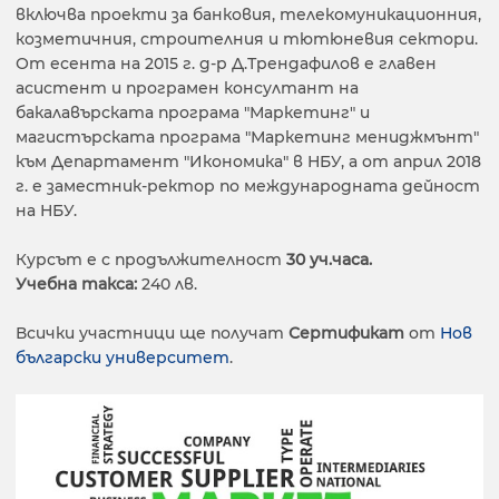
включва проекти за банковия, телекомуникационния,
козметичния, строителния и тютюневия сектори.
От есента на 2015 г. д-р Д.Трендафилов е главен
асистент и програмен консултант на
бакалавърската програма "Маркетинг" и
магистърската програма "Маркетинг мениджмънт"
към Департамент "Икономика" в НБУ, а от април 2018
г. е заместник-ректор по международната дейност
на НБУ.
Курсът е с продължителност
30 уч.часа.
Учебна такса:
240 лв.
Всички участници ще получат
Сертификат
от
Нов
български университет
.