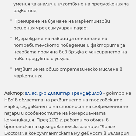
умения за анализ и изготвяне на предложения за
развитие;
Трениране на вземане на маркетингови
решения чрез симулиран пазар;
Изграждане на навици за отчитане на
потребителското поведение и факторите за
неговата промяна във връзка с лансирането на
нови продукти и услуги;
Развитие на общо стратегическо мислене в
маркетинга.
Лектор
:
гл. ас. д-р Димитър Трендафилов
- доктор на
НБУ в областта на развитието на търговските
марки, създаването на стойност на съвременните
пазари и особеностите на комерсиалната
комуникация. През 2013 г. работи по обмен в
британската изследователска агенция "Space
Doctors", а консултантската му дейност в България