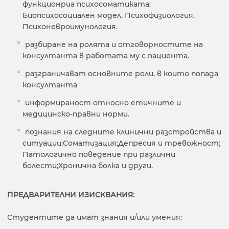
функционриа психосоматиката:
Биопсихосоциален модел, Психофизиология,
Психоневроимунология.
разбиране на ролята и отговорностите на
консултанта в работата му с пациента.
разграничават основните роли, в които попада
консултанта
информираност относно етичните и
медицинско-правни норми.
познания на следните клинични разстройства и
ситуации:Соматизация;Депресия и тревожност;
Патологично поведение при различни
болести;Хронична болка и други.
ПРЕДВАРИТЕЛНИ ИЗИСКВАНИЯ:
Студентите да имат знания и/или умения: