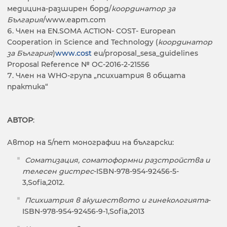
медицина-разширен борд/
координатор за
България
/www.eapm.com
Член на EN.SOMA ACTION- COST- European
Cooperation in Science and Technology (
координатор
за България
)
www.cost
eu/proposal_sesa_guidelines
Proposal Reference № OC-2016-2-21556
Член на WHO-група „психиатрия в общата
практика“
АВТОР
:
Автор на 5/пет монографии на български:
Соматизация, соматоформни разстройства и
телесен дистрес
-ISBN-978-954-92456-5-
3,Sofia,2012.
Психиатрия в акушеството и гинекологията
-
ISBN-978-954-92456-9-1,Sofia,2013