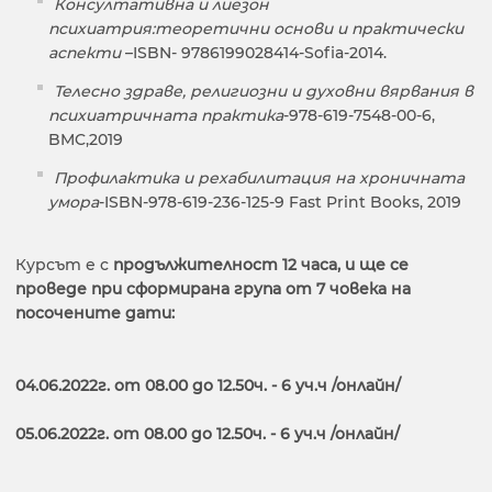
Консултативна и лиезон
психиатрия:теоретични основи и практически
аспекти
–ISBN- 9786199028414-Sofia-2014.
Телесно здраве, религиозни и духовни вярвания в
психиатричната практика
-978-619-7548-00-6,
BMC,2019
Профилактика и рехабилитация на хроничната
умора
-ISBN-978-619-236-125-9 Fast Print Books, 2019
Курсът е с
продължителност 12 часа, и ще се
проведе при сформирана група от 7 човека на
посочените дати:
04.06.2022г. от 08.00 до 12.50ч. - 6 уч.ч /онлайн/
05.06.2022г. от 08.00 до 12.50ч. - 6 уч.ч /онлайн/