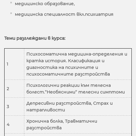
медицинско образование,
медицинска специалност вкл.психиатрия
Теми разглеждани в курса:
Психосоматична медицина-определения и
кратка история. Класификация и
1
диагностика на психичните и
психосоматичните разстройства
Психологични реакции към телесна
2
болест.“Необясними“ телесни симптоми
Депресивни разстройства, Страх и
3
натрапливости
Хронична болка, Травматични
4
разстройства