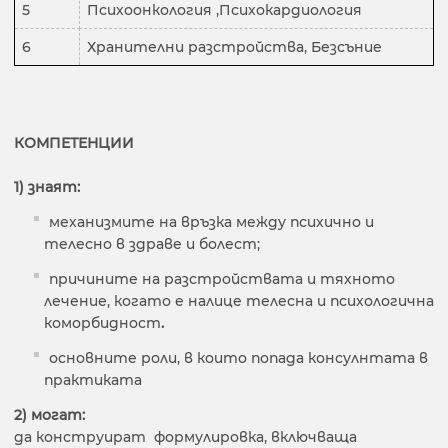
5
Психоонкология ,Психокардиология
6
Хранителни разстройства, Безсъние
КОМПЕТЕНЦИИ
1) знаят:
механизмите на връзка между психично и
телесно в здраве и болест;
причините на разстройствата и тяхното
лечение, когато е налице телесна и психологична
коморбидност
.
основните роли, в които попада консулнтата в
практиката
2) могат:
да конструират формулировка, включваща