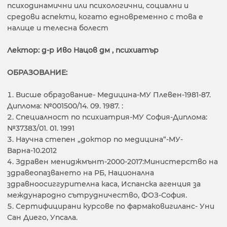
психодинамични или психологични, социални и
средови аспекти, когато едновременно с това е
налице и телесна болест
Лектор: д-р Иво Нацов дм , психиатър
ОБРАЗОВАНИЕ:
Висше образование- Медицина-МУ Плевен-1981-87.
Диплома: №001500/14. 09. 1987. :
Специалност по психиатрия-МУ София-Диплома:
№37383/01. 01. 1991
Научна степен „доктор по медицина“-МУ-
Варна-10.2012
Здравен мениджмънт-2000-2017:Министерство на
здравеопазването на РБ, Национална
здравноосиггурителна каса, Испанска агенция за
международно сътрудничество, ФОЗ-София.
Сертифицирани курсове по фармаковигиланс- Уни
Сан Диего, Упсала.