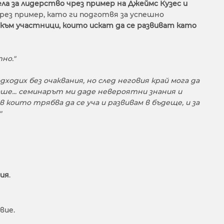
ла за лидерство чрез пример на Джеймс Кузес и
ез пример, като ги подготвя за успешно
към участници, които искат да се развиват като
но."
одих без очаквания, но след неговия край мога да
ше... семинарът ми даде невероятни знания и
в които трябва да се уча и развивам в бъдеще, и за
"
ния
.
вие.