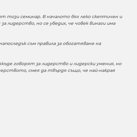
от този семинар. В началото бях леко скептичен и
а лидерство, но се убедих, че човек винаги има
апоследък съм правила за обогатяване на
якъде говорят за лидерство и лидерски умения, но
дерството, смея да твърдя също, че най-накрая