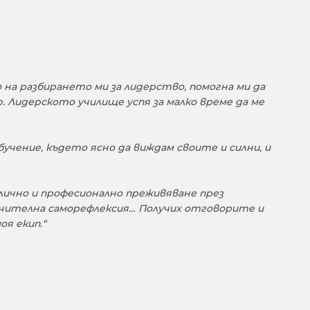
 на разбирането ми за лидерство, помогна ми да
 Лидерското училище успя за малко време да ме
учение, където ясно да виждам своите и силни, и
лично и професионално преживяване през
ючителна саморефлексия… Получих отговорите и
оя екип.“