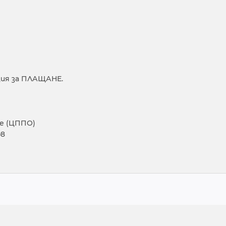
ия за ПЛАЩАНЕ.
е (ЦППО)
08