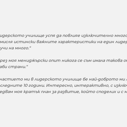
идерското училище успя да повлияе изключително много
мисля истински важните характеристики на един лидер.
учи на много.“
рез моя мениджърски опит никога се съм имала такова об
аби страни.“
частието ми в лидерското училище бе най-доброто ми 
следните 10 години. Интересно, интерактивно, с изкл
едвам моя кратък план за развитие, който споделих и с м