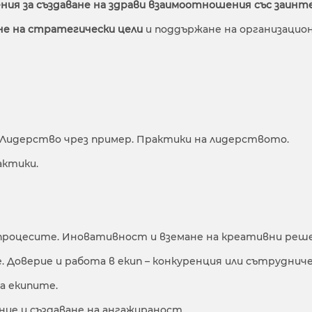
ния за създаване на здрави взаимоотношения със заинт
не на стратегически цели
и поддържане на организацио
 Лидерство чрез пример. Практики на лидерството.
актики.
процесите. Иновативност и вземане на креативни реше
 Доверие и работа в екип – конкуренция или сътруднич
а екипите.
ание и създаване на ангажираност.