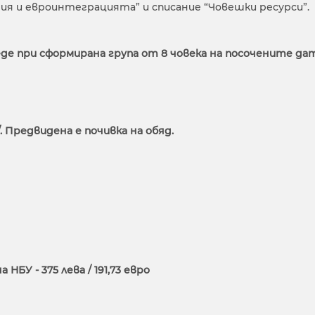
ия и евроинтеграцията” и списание “Човешки ресурси”.
еде при сформирана група от 8 човека на посочените да
но/. Предвидена е почивка на обяд.
БУ - 375 лева / 191,73 евро