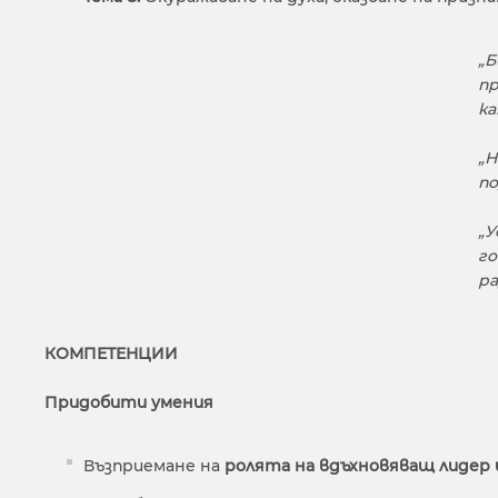
„Б
пр
ка
„Н
по
„У
го
ра
КОМПЕТЕНЦИИ
Придобити умения
Възприемане на
ролята на вдъхновяващ лидер 