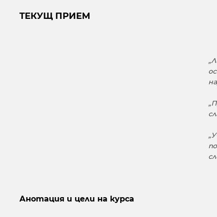
ТЕКУЩ ПРИЕМ
„Л
ос
на
„П
сл
„У
по
сл
Анотация и цели на курса