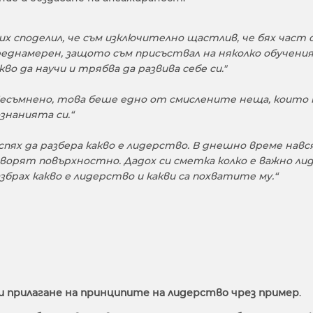
их споделил, че съм изключително щастлив, че бях част 
еднамерен, защото съм присъствал на няколко обучения з
кво да научи и трябва да развива себе си."
есъмнено, това беше едно от смислените неща, които н
знанията си.“
спях да разбера какво е лидерство. В днешно време навс
ворят повърхностно. Дадох си сметка колко е важно ли
збрах какво е лидерство и какви са похватите му.“
и прилагане на принципите на лидерство чрез пример
.