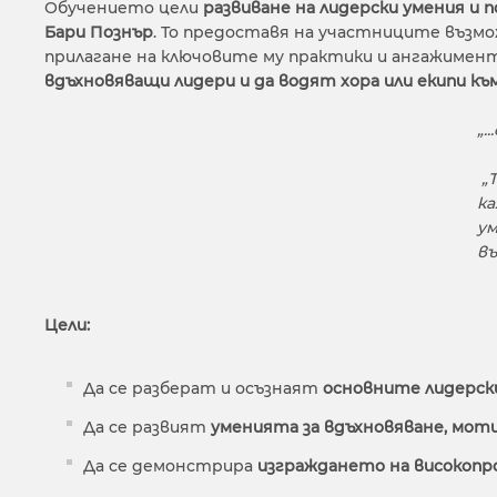
Обучението цели
развиване на лидерски умения и 
Бари Познър
. То предоставя на участниците възм
прилагане на ключовите му практики и ангажимен
вдъхновяващи лидери и да водят хора или екипи къ
„.
„Т
ка
ум
въ
Цели:
Да се разберат и осъзнаят
основните лидерски
Да се развият
уменията за вдъхновяване, моти
Да се демонстрира
изграждането на високопр