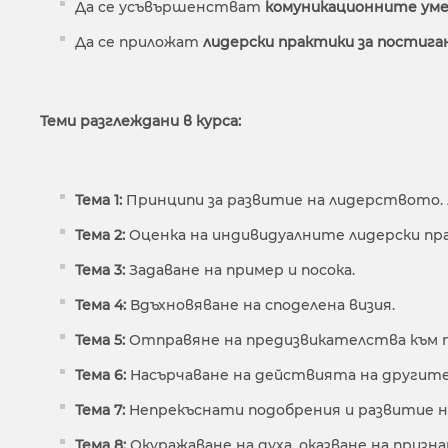
Да се усъвършенстват
комуникационните уме
Да се приложат
лидерски практики за постига
Теми разглеждани в курса:
Тема 1:
Принципи за развитие на лидерството.
Тема 2:
Оценка на индивидуалните лидерски пр
Тема 3:
Задаване на пример и посока.
Тема 4:
Вдъхновяване на споделена визия.
Тема 5:
Отправяне на предизвикателства към 
Тема 6:
Насърчаване на действията на другите.
Тема 7:
Непрекъснати подобрения и развитие н
Тема 8:
Окуражаване на духа, оказване на призн