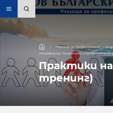
Училище за професионално и про
Направление "Личностно и професионално 
Практики на
тренинг)