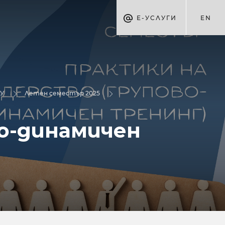
Е-УСЛУГИ
EN
БУ
Летен семестър 2025
о-динамичен