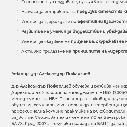
Способност за създаване, изразяване и споделя
Нагласа за отправяне на
предизвикателства к
Умения за изграждане на
ефективни взаимоо
Развитие на умения за въздействие и убеждав
Умения за оказване на
признание, окуражаване 
Активно прилагане на
принципите на лидерств
Лектор: д-р Александър Пожарлиев
Д-р Александър Пожарлиев
обучава и развива мени
Директор на Училище по мениджмънт – НБУ (2005-20
мениджмънт на НБУ. Проектира и ръководи различ
обучения, семинари, уъркшопи и др. интервенции з
професионална коучинг практика на ръководители 
развитие. Съосновател и член е на УС на Българска
БАУХ. През 2007 г. получава награда на БАПП за на