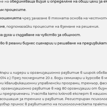
не на
обединяваща визия и определяне на общи цели за е
ъм процесите
.
тношенията
чрез залагане в тяхната основа на честно
ане
, подпомагайки процесите на вземане на решения.
на духа и създаване на чувство за общност
.
о в реални бизнес сценарии и решаване на предизвика
джъри и лидери и организационно развитие в широк обхв
14 г.) През последните 20 г. води семинари и курсове в
ни квалификационни управленски програми, треньор, 
а организационно развитие в над 80 организации от бизн
и предприемачи. Участва като ключов експерт в национ
 асоциация за тренинг и развитие. Регистриран психолог
й-добър принос в развитието на психологическата практи