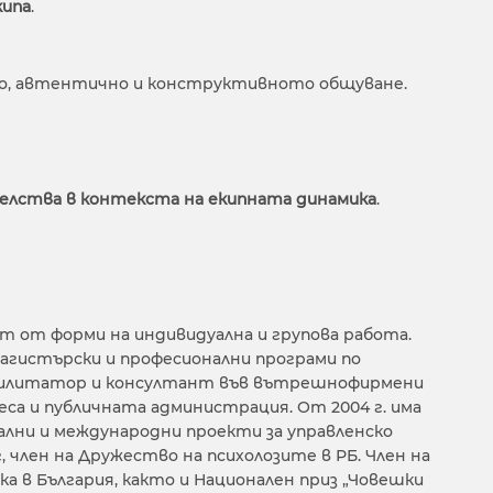
кипа
.
то, автентично и конструктивното общуване.
телства в контекста на екипната динамика
.
ат от форми на индивидуална и групова работа.
 магистърски и професионални програми по
фасилитатор и консултант във вътрешнофирмени
еса и публичната администрация. От 2004 г. има
ални и международни проекти за управленско
, член на Дружество на психолозите в РБ. Член на
ка в България, както и Национален приз „Човешки