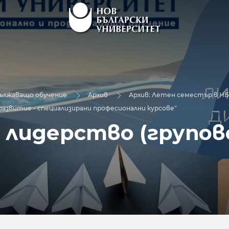
дължаващо обучение
Архив
Архив: Летен семестър в Н
развитие - специализирани професионални курсове"
 лидерство (групов