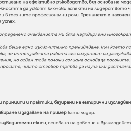
постигане на ефективно ръководство, въз основа на моде
ожността да усвоят ключови аспекти на лидерството чр
ти в техните професионални роли.
Тренингът е насочен 
м успех
.
..определено очакванията ми бяха надхвърлени многократ
ова беше едно изключително преживяване, към което подх
жа, че интензивната работа със сигурност си заслужава
ения, но освен това положи солидна основа за посоките, 
просите, чиито отговор трябва да науча или достигна.
 принципи и практики, базирани на емпирични изследва
виране и задаване на пример
като лидер.
оизводителни екипи
, основано на доверие и взаимодейст