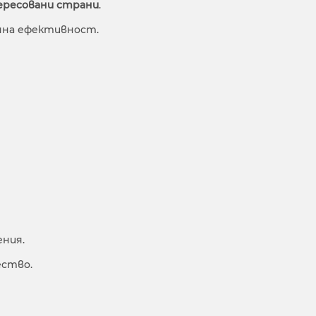
ересовани страни
.
нна ефективност.
ния.
ество.