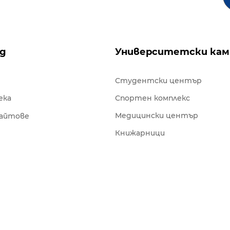
ng
Университетски кам
Студентски център
ека
Спортен комплекс
Медицински център
сайтове
Книжарници