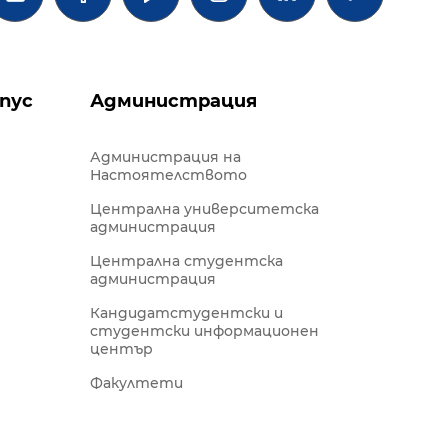
пус
Администрация
Администрация на
Настоятелството
Централна университетска
администрация
Централна студентска
администрация
Кандидатстудентски и
студентски информационен
център
Факултети