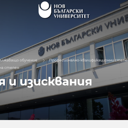
дължаващо обучение
Професионално-квалификационни степен
на степен
ия и изисквания