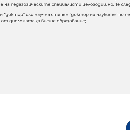
 на педагогическите специалисти целогодишно. Те след
"доктор" или научна степен "доктор на науките" по педа
т дипломата за висше образование;