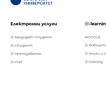
Електронни услуги
ⓔ-learni
ⓔ-кандидат-студент
MOODLE
ⓔ-библиот
ⓔ-студент
ⓔ-книги и 
ⓔ-преподавател
ⓔ-training
ⓔ-mail