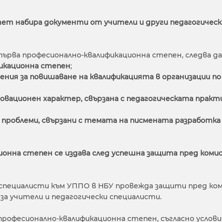
ситет набира документи от учители и други педагогическ
ърва професионално-квалификационна степен, следва да
икационна степен
;
ения за повишаване на квалификацията в организации по 
овационен характер, свързана с педагогическата практи
о проблеми, свързани с темата на писмената разработка
онна степен се издава след успешна защита пред коми
пециалисти към УППО в НБУ провежда защити пред ком
за учители и педагогически специалисти.
фесионално-квалификационна степен, съгласно условията