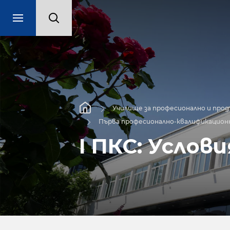
Училище за професионално и про
Първа професионално-квалификацион
I ПКС: Услов