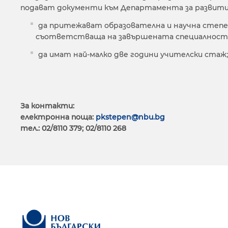
подават документи към Департамента за развитие
да притежават образователна и научна степен 
съответстваща на завършената специалност о
да имат най-малко две години учителски стаж;
За контакти:
електронна поща:
pkstepen@nbu.bg
тел.: 02/8110 379; 02/8110 268