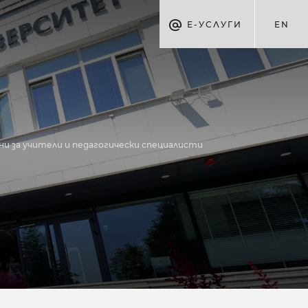
Е-УСЛУГИ
EN
и за учители и педагогически специалисти