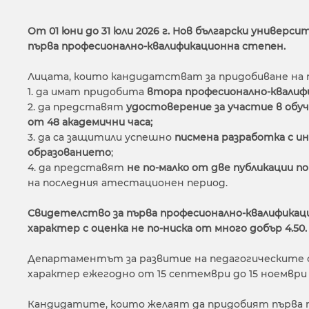
От 01 юни до 31 юли 2026 г. Нов български универ
първа
професионално-квалификационна степен.
Лицата, които кандидатстват за придобиване на п
1. да имат придобита
втора професионално-квалиф
2. да представят
удостоверение за участие в обуч
от 48 академични часа;
3. да са защитили успешно
писмена разработка с ин
образованието
;
4. да представят
не по-малко от две публикации п
на последния атестационен период.
Свидетелство за първа професионално-квалификаци
характер с оценка не по-ниска от много добър 4.50.
Департаментът за развитие на педагогическите с
характер ежегодно от 15 септември до 15 ноември 
Кандидатите, които желаят да придобият първа про